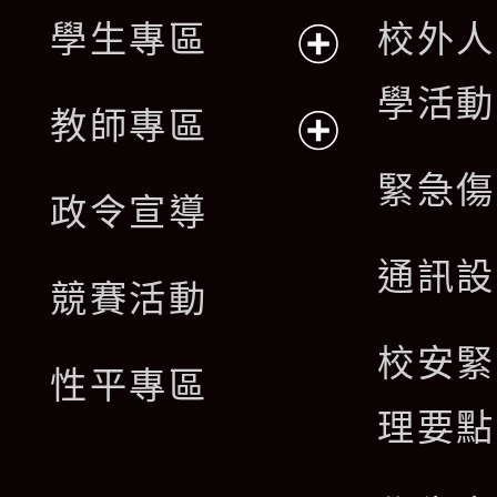
單
學生專區
校外人
選
展
學活動
單
教師專區
開
展
緊急傷
政令宣導
選
開
通訊設
單
競賽活動
選
校安緊
單
性平專區
理要點