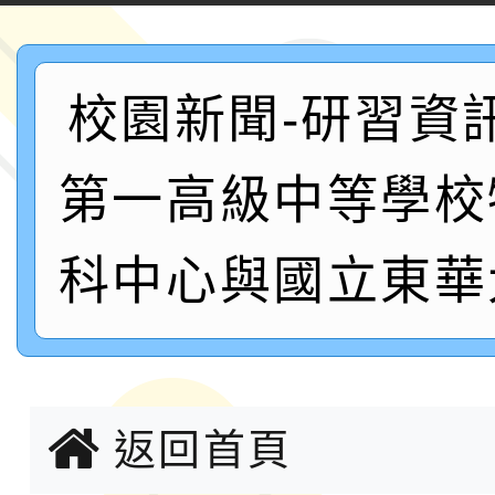
案，詳如說明，請參閱
鐵人三項錦標賽
桃園市115學年度學生
校園新聞-研習資
「2026年『王牌愛／
運動系列徵選頒獎典禮
2026城鎮韌性防空演習
第一高級中等學校
成果展」
桃園市大溪自造教育及科
科中心與國立東華
年八月份教師研習
國立成功大學辦理「台
融平台-教案暨教學示
115學年度「學習扶助
計畫子計畫十一-2：國
115年度「教育部表揚
返回首頁
小時認證研習計畫」
義教育推展貢獻獎」實