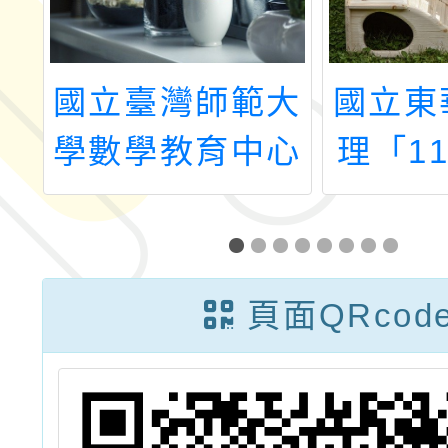
數
國立臺灣師範大
國立東
方
學數學教育中心
理「1
研
辦理「數學素養
二課綱
評量評析工作坊
教育議
－臺北場(國中
訂課
頁面QRcod
組)」
畫」教
習社