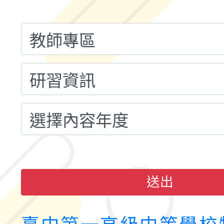
融平台-教案暨教學示
115學年度「學習扶助
計畫子計畫十一-2：國
115年度「教育部表揚
小時認證研習計畫」
義教育推展貢獻獎」實
送出