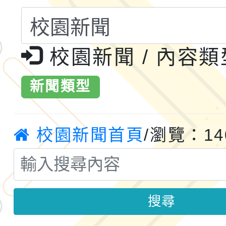
轉知桃園市政府交通局
共運輸服務，鼓勵民眾
115年第二屆全國原住
校園新聞 / 內容
桃「我的減碳存摺2.0
2026年新北亞洲盃暨
案，詳如說明，請參閱
鐵人三項錦標賽
新聞類型
桃園市115學年度學生
「2026年『王牌愛／
校園新聞首頁
/瀏覽：14
運動系列徵選頒獎典禮
2026城鎮韌性防空演習
成果展」
桃園市大溪自造教育及科
搜尋
年八月份教師研習
國立成功大學辦理「台