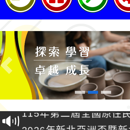
Previous
轉知桃園市政府交通局
共運輸服務，鼓勵民眾
115年第二屆全國原住
桃「我的減碳存摺2.0
2026年新北亞洲盃暨