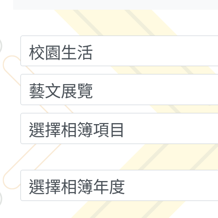
小時認證研習計畫」
義教育推展貢獻獎」實
轉知桃園市政府交通局
共運輸服務，鼓勵民眾
115年第二屆全國原住
桃「我的減碳存摺2.0
2026年新北亞洲盃暨
案，詳如說明，請參閱
鐵人三項錦標賽
桃園市115學年度學生
「2026年『王牌愛／
運動系列徵選頒獎典禮
2026城鎮韌性防空演習
成果展」
桃園市大溪自造教育及科
年八月份教師研習
國立成功大學辦理「台