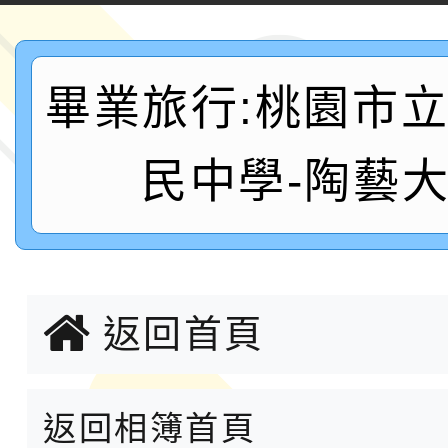
桃「我的減碳存摺2.0
2026年新北亞洲盃暨
案，詳如說明，請參閱
鐵人三項錦標賽
桃園市115學年度學生
畢業旅行:桃園市
「2026年『王牌愛／
民中學-陶藝
運動系列徵選頒獎典禮
2026城鎮韌性防空演習
成果展」
桃園市大溪自造教育及科
年八月份教師研習
國立成功大學辦理「台
返回首頁
融平台-教案暨教學示
115學年度「學習扶助
計畫子計畫十一-2：國
115年度「教育部表揚
返回相簿首頁