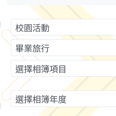
小時認證研習計畫」
義教育推展貢獻獎」實
轉知桃園市政府交通局
共運輸服務，鼓勵民眾
115年第二屆全國原住
桃「我的減碳存摺2.0
2026年新北亞洲盃暨
案，詳如說明，請參閱
鐵人三項錦標賽
桃園市115學年度學生
「2026年『王牌愛／
運動系列徵選頒獎典禮
2026城鎮韌性防空演習
成果展」
桃園市大溪自造教育及科
年八月份教師研習
國立成功大學辦理「台