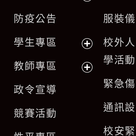
開
展
防疫公告
服裝儀
選
開
單
學生專區
校外人
選
展
學活動
單
教師專區
開
展
緊急傷
政令宣導
選
開
通訊設
單
競賽活動
選
校安緊
單