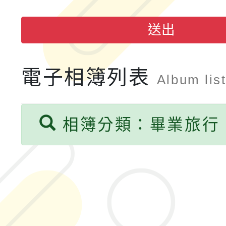
融平台-教案暨教學示
115學年度「學習扶助
送出
計畫子計畫十一-2：國
115年度「教育部表揚
電子相簿列表
小時認證研習計畫」
義教育推展貢獻獎」實
Album lis
相簿分類：畢業旅行