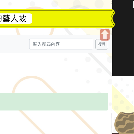
陶藝大坡
開
搜尋
啟
上
方
區
塊