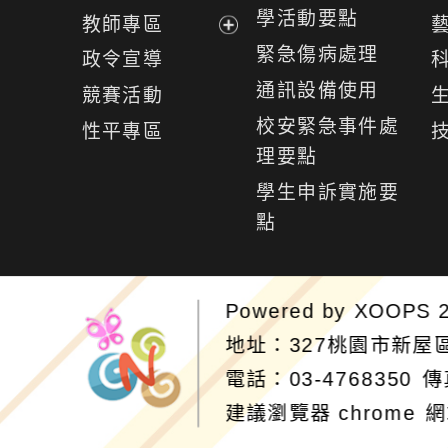
選
展
學活動要點
教師專區
單
開
展
緊急傷病處理
政令宣導
選
開
通訊設備使用
競賽活動
單
選
校安緊急事件處
性平專區
單
理要點
學生申訴實施要
點
Powered by
XOOPS
2
地址：327桃園市新屋
電話：03-4768350
傳
建議瀏覽器 chrome
網
網站設計：Neil