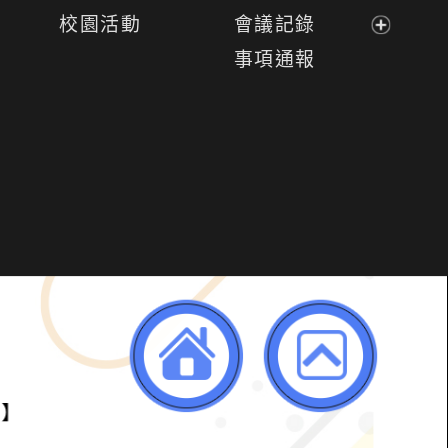
選
開
展
校園活動
會議記錄
單
選
開
展
事項通報
單
選
開
單
選
單
明】
返回首頁
返回頂端