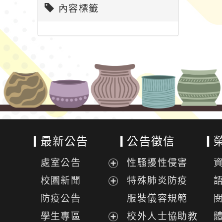
內容標籤
最新公告
公告徵信
處室公告
性騷擾性侵害
展
校園新聞
特殊肺炎防疫
開
展
防疫公告
服裝儀容規範
選
開
學生專區
校外人士協助教
單