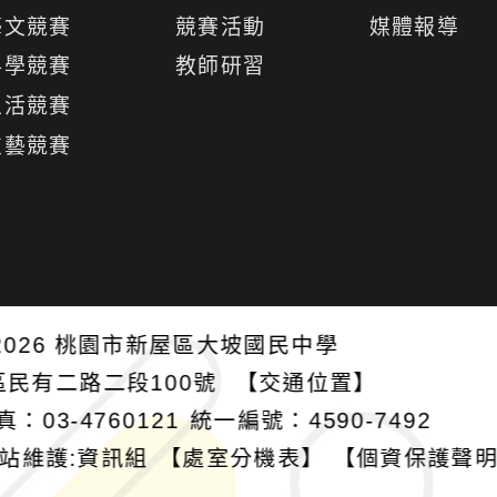
開
藝文競賽
競賽活動
媒體報導
選
科學競賽
教師研習
單
生活競賽
技藝競賽
026
桃園市新屋區大坡國民中學
區民有二路二段100號
【交通位置】
真：03-4760121
統一編號：4590-7492
站維護:資訊組
【處室分機表】
【個資保護聲