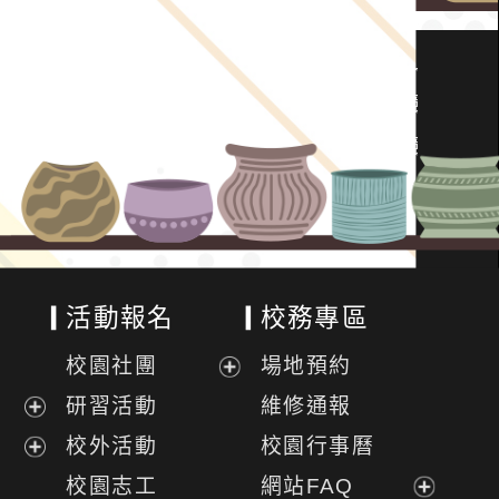
活動報名
校務專區
校園社團
場地預約
展
研習活動
維修通報
開
展
校外活動
校園行事曆
選
開
展
校園志工
網站FAQ
單