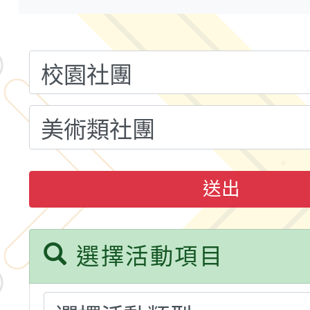
小時認證研習計畫」
義教育推展貢獻獎」實
轉知桃園市政府交通局
共運輸服務，鼓勵民眾
115年第二屆全國原住
桃「我的減碳存摺2.0
2026年新北亞洲盃暨
案，詳如說明，請參閱
鐵人三項錦標賽
桃園市115學年度學生
「2026年『王牌愛／
送出
運動系列徵選頒獎典禮
2026城鎮韌性防空演習
成果展」
桃園市大溪自造教育及科
選擇活動項目
年八月份教師研習
國立成功大學辦理「台