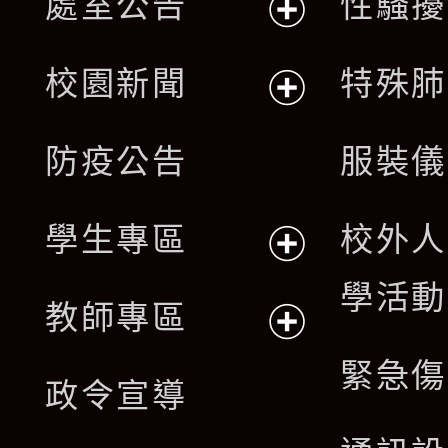
處室公告
性騷擾
展
校園新聞
特殊肺
開
展
防疫公告
服裝儀
選
開
單
學生專區
校外人
選
展
學活動
單
教師專區
開
展
緊急傷
政令宣導
選
開