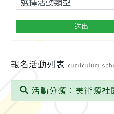
融平台-教案暨教學示
115學年度「學習扶助
計畫子計畫十一-2：國
115年度「教育部表揚
送出
小時認證研習計畫」
義教育推展貢獻獎」實
報名活動列表
curriculum sch
活動分類：美術類社