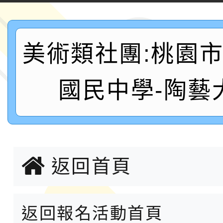
桃「我的減碳存摺2.0
2026年新北亞洲盃暨
案，詳如說明，請參閱
鐵人三項錦標賽
桃園市115學年度學生
美術類社團:桃園
「2026年『王牌愛／
國民中學-陶藝
運動系列徵選頒獎典禮
2026城鎮韌性防空演習
成果展」
桃園市大溪自造教育及科
年八月份教師研習
國立成功大學辦理「台
返回首頁
融平台-教案暨教學示
115學年度「學習扶助
計畫子計畫十一-2：國
115年度「教育部表揚
返回報名活動首頁