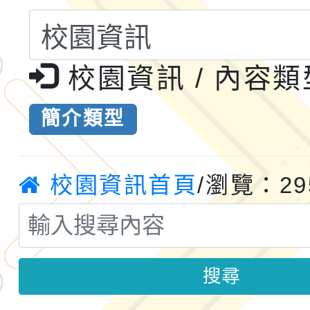
共運輸服務，鼓勵民眾
115年第二屆全國原住
桃「我的減碳存摺2.0
校園資訊 / 內容
2026年新北亞洲盃暨
案，詳如說明，請參閱
鐵人三項錦標賽
桃園市115學年度學生
簡介類型
「2026年『王牌愛／
校園資訊首頁
/瀏覽：29
運動系列徵選頒獎典禮
2026城鎮韌性防空演習
成果展」
桃園市大溪自造教育及科
年八月份教師研習
國立成功大學辦理「台
搜尋