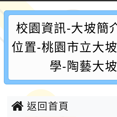
案，詳如說明，請參閱
鐵人三項錦標賽
桃園市115學年度學生
「2026年『王牌愛／
校園資訊-大坡簡
運動系列徵選頒獎典禮
2026城鎮韌性防空演習
位置-桃園市立大
成果展」
桃園市大溪自造教育及科
學-陶藝大
年八月份教師研習
國立成功大學辦理「台
融平台-教案暨教學示
115學年度「學習扶助
計畫子計畫十一-2：國
115年度「教育部表揚
返回首頁
小時認證研習計畫」
義教育推展貢獻獎」實
轉知桃園市政府交通局