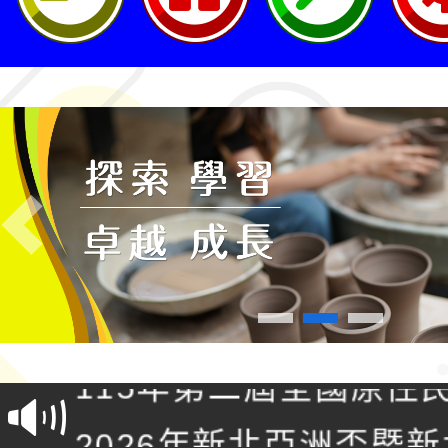
Previous
轉知桃園市政府交通局
共運輸服務，鼓勵民眾
115年第二屆全國原住
桃「我的減碳存摺2.0
2026年新北亞洲盃暨