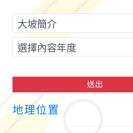
融平台-教案暨教學示
115學年度「學習扶助
計畫子計畫十一-2：國
115年度「教育部表揚
小時認證研習計畫」
義教育推展貢獻獎」實
送出
地理位置