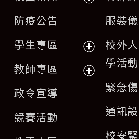
開
展
防疫公告
服裝儀
選
開
單
學生專區
校外人
選
展
學活動
單
教師專區
開
展
緊急傷
政令宣導
選
開
通訊設
單
競賽活動
選
校安緊