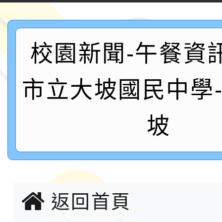
文化大學《TA101》
認證課程
轉知桃園市政府交通局
校園新聞-午餐資
共運輸服務，鼓勵民眾
115年第二屆全國原住
市立大坡國民中學
桃「我的減碳存摺2.0
2026年新北亞洲盃暨
案，詳如說明，請參閱
鐵人三項錦標賽
桃園市115學年度學生
坡
「2026年『王牌愛／
運動系列徵選頒獎典禮
2026城鎮韌性防空演習
返回首頁
成果展」
桃園市大溪自造教育及科