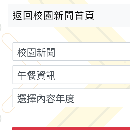
年八月份教師研習
社團法人台灣公益團體
返回校園新聞首頁
理「金融基礎教育教材
小桃家8月課程資訊
坊
文化大學《TA101》
認證課程
轉知桃園市政府交通局
共運輸服務，鼓勵民眾
115年第二屆全國原住
桃「我的減碳存摺2.0
2026年新北亞洲盃暨
案，詳如說明，請參閱
鐵人三項錦標賽
桃園市115學年度學生
「2026年『王牌愛／