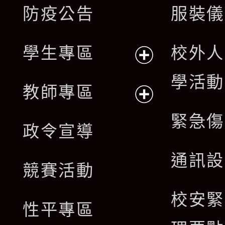
展
防疫公告
服裝儀
選
開
單
學生專區
校外人
選
展
學活動
單
教師專區
開
展
緊急傷
政令宣導
選
開
通訊設
單
競賽活動
選
校安緊
單
性平專區