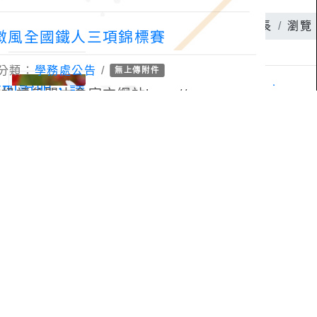
北微風全國鐵人三項錦標賽
分類：
學務處公告
/
無上傳附件
閱本會官方網站http://www.ctta.
tps://reurl.cc/YmO7Gn
：生教兼體育組長
瀏覽：40
蹈比賽
分類：
學務處公告
/
有上傳附件
：生教兼體育組長
瀏覽：26