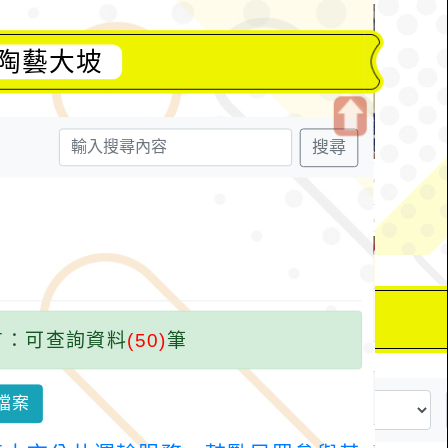
-陶藝大坡
搜尋
開
啟
上
方
區
塊
：可查詢資料
(50)
筆
檔案