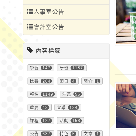
人事室公告
會計室公告
內容標籤
學習
147
研習
1187
比賽
204
節日
4
簡介
1
報名
1149
注意
56
重要
43
宣導
134
課程
127
活動
158
公告
637
特色
5
文章
1