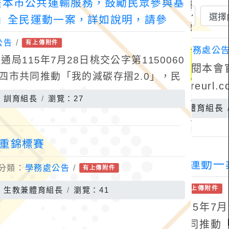
廣本市公共運輸服務，鼓勵民眾參與基
0」全民運動一案，詳如說明，請參
公告
/
有上傳附件
115年7月28日桃交公字第1150060
四市共同推動「我的減碳存摺2.0」，民
et」APP並完成註冊，登錄「我
：訓育組長
瀏覽：27
舉重錦標賽
分類：
學務處公告
/
有上傳附件
：生教兼體育組長
瀏覽：41