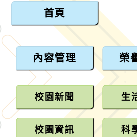
小時認證研習計畫」
義教育推展貢獻獎」實
轉知桃園市政府交通局
首頁
共運輸服務，鼓勵民眾
115年第二屆全國原住
桃「我的減碳存摺2.0
2026年新北亞洲盃暨
案，詳如說明，請參閱
鐵人三項錦標賽
桃園市115學年度學生
內容管理
榮
「2026年『王牌愛／
運動系列徵選頒獎典禮
2026城鎮韌性防空演習
校園新聞
生
成果展」
桃園市大溪自造教育及科
年八月份教師研習
國立成功大學辦理「台
校園資訊
科