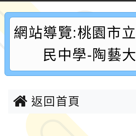
案，詳如說明，請參閱
鐵人三項錦標賽
桃園市115學年度學生
網站導覽:桃園市
「2026年『王牌愛／
運動系列徵選頒獎典禮
2026城鎮韌性防空演習
民中學-陶藝
成果展」
桃園市大溪自造教育及科
年八月份教師研習
國立成功大學辦理「台
返回首頁
融平台-教案暨教學示
115學年度「學習扶助
計畫子計畫十一-2：國
115年度「教育部表揚