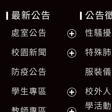
最新公告
公告
處室公告
性騷擾
展
校園新聞
特殊肺
開
展
防疫公告
服裝儀
選
開
單
學生專區
校外人
選
展
學活動
單
教師專區