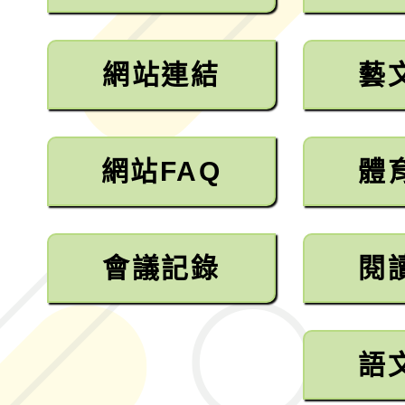
融平台-教案暨教學示
115學年度「學習扶助
網站連結
藝
計畫子計畫十一-2：國
115年度「教育部表揚
小時認證研習計畫」
義教育推展貢獻獎」實
網站FAQ
體
會議記錄
閱
語