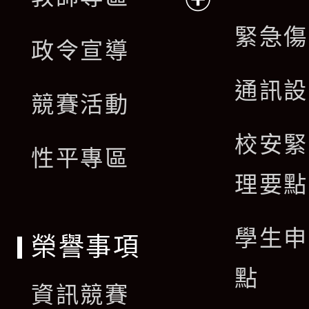
開
展
緊急傷
政令宣導
選
開
通訊設
單
競賽活動
選
校安緊
單
性平專區
理要點
學生申
榮譽事項
點
資訊競賽