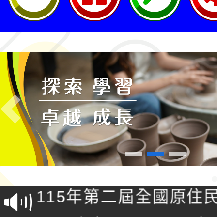
Previous
轉知桃園市政府交通局
共運輸服務，鼓勵民眾
115年第二屆全國原住
桃「我的減碳存摺2.0
2026年新北亞洲盃暨