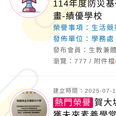
114年度防災
計畫子計畫十一-2：國
115年度「教育部表揚
畫-績優學校
榮譽事項：
生活競
小時認證研習計畫」
義教育推展貢獻獎」實
發佈單位：
學務處
發布會員：生教兼
瀏覽：777
附件檔
建立時間：2025-07-18
熱門榮譽
賀大
獲未來素養學堂