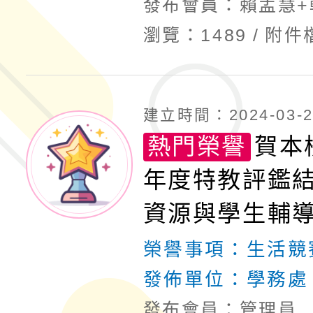
發布會員：賴孟慧+
瀏覽：1489
附件
建立時間：2024-03-26
熱門榮譽
賀本
年度特教評鑑
資源與學生輔
程教學二等、
榮譽事項：
生活競
佳績
發佈單位：
學務處
發布會員：管理員