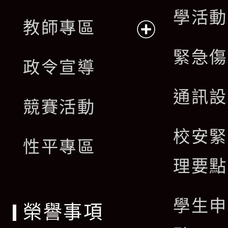
展
學活動
單
教師專區
開
展
緊急傷
政令宣導
選
開
通訊設
單
競賽活動
選
校安緊
單
性平專區
理要點
學生申
榮譽事項