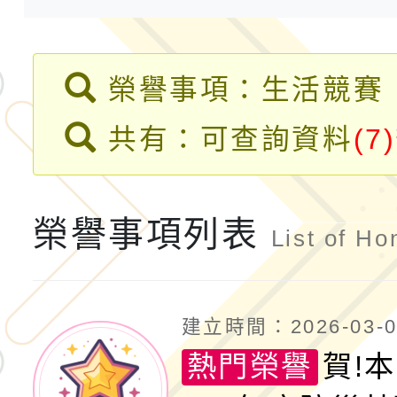
共運輸服務，鼓勵民眾
115年第二屆全國原住
桃「我的減碳存摺2.0
2026年新北亞洲盃暨
榮譽事項：生活競賽
案，詳如說明，請參閱
鐵人三項錦標賽
桃園市115學年度學生
共有：可查詢資料
(7)
「2026年『王牌愛／
榮譽事項列表
運動系列徵選頒獎典禮
2026城鎮韌性防空演習
List of Ho
成果展」
桃園市大溪自造教育及科
建立時間：2026-03-05
年八月份教師研習
國立成功大學辦理「台
熱門榮譽
賀!
融平台-教案暨教學示
115學年度「學習扶助