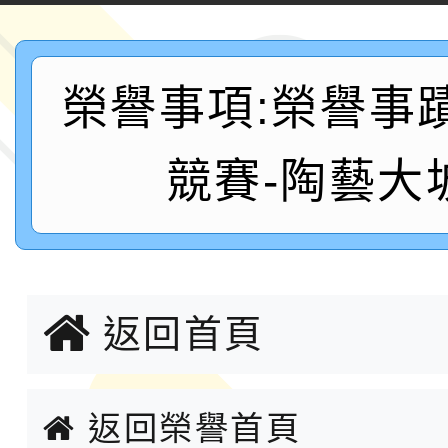
案，詳如說明，請參閱
鐵人三項錦標賽
桃園市115學年度學生
「2026年『王牌愛／
榮譽事項:榮譽事
運動系列徵選頒獎典禮
2026城鎮韌性防空演習
競賽-陶藝大
成果展」
桃園市大溪自造教育及科
年八月份教師研習
國立成功大學辦理「台
融平台-教案暨教學示
115學年度「學習扶助
返回首頁
計畫子計畫十一-2：國
115年度「教育部表揚
小時認證研習計畫」
返回榮譽首頁
義教育推展貢獻獎」實
轉知桃園市政府交通局