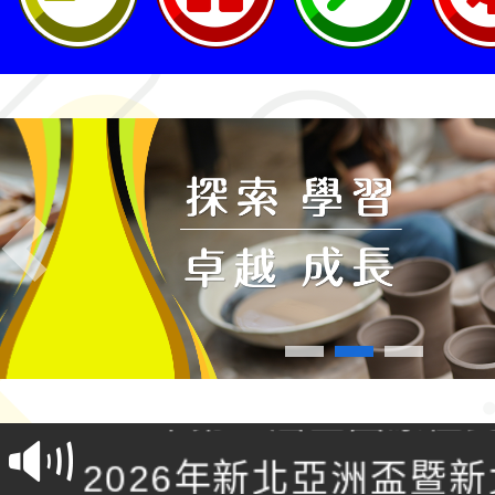
Previous
轉知桃園市政府交通局
共運輸服務，鼓勵民眾
115年第二屆全國原住
桃「我的減碳存摺2.0
2026年新北亞洲盃暨