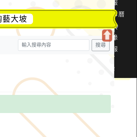
陶藝大坡
搜尋
開
啟
上
方
區
塊