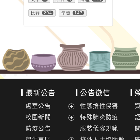
比賽
204
學習
147
最新公告
公告徵信
處室公告
性騷擾性侵害
展
校園新聞
特殊肺炎防疫
開
展
防疫公告
服裝儀容規範
選
開
學生專區
校外人士協助教