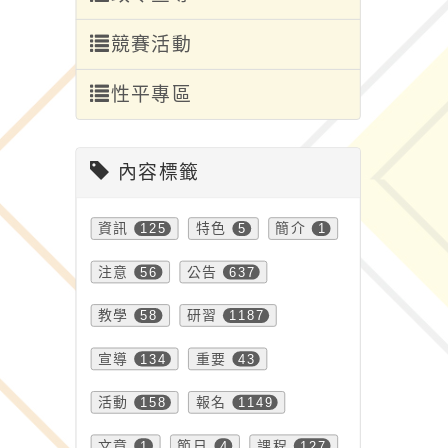
競賽活動
性平專區
內容標籤
資訊
125
特色
5
簡介
1
注意
56
公告
637
教學
58
研習
1187
宣導
134
重要
43
活動
158
報名
1149
文章
1
節日
4
課程
127