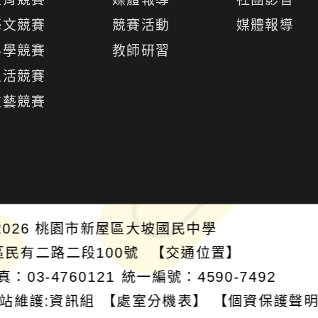
單
開
藝文競賽
競賽活動
媒體報導
選
科學競賽
教師研習
單
生活競賽
技藝競賽
026
桃園市新屋區大坡國民中學
區民有二路二段100號
【交通位置】
真：03-4760121
統一編號：4590-7492
站維護:資訊組
【處室分機表】
【個資保護聲