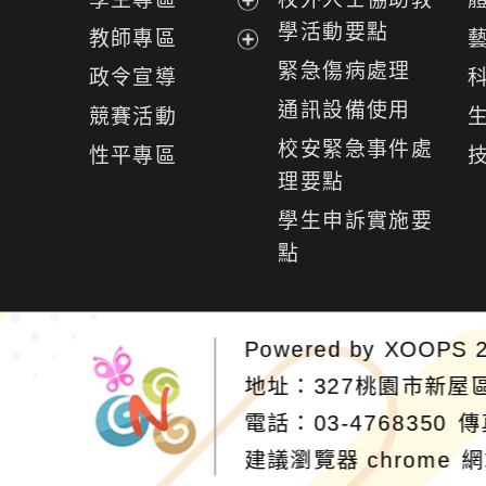
單
選
展
學活動要點
教師專區
單
開
展
緊急傷病處理
政令宣導
選
開
通訊設備使用
競賽活動
單
選
校安緊急事件處
性平專區
單
理要點
學生申訴實施要
點
Powered by
XOOPS
2
地址：327桃園市新屋
電話：03-4768350
傳
建議瀏覽器 chrome
網