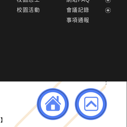
單
選
開
展
校園活動
會議記錄
單
選
開
展
事項通報
單
選
開
單
選
單
明】
返回首頁
返回頂端