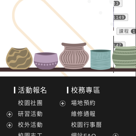
活動報名
校務專區
校園社團
場地預約
展
研習活動
維修通報
開
展
校外活動
校園行事曆
選
開
展
校園志工
網站FAQ