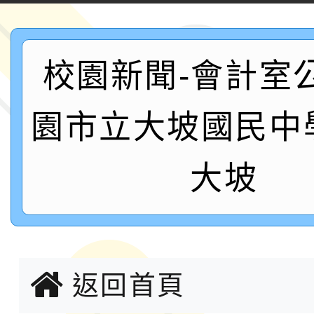
案，詳如說明，請參閱
鐵人三項錦標賽
桃園市115學年度學生
校園新聞-會計室
「2026年『王牌愛／
運動系列徵選頒獎典禮
2026城鎮韌性防空演習
園市立大坡國民中
成果展」
桃園市大溪自造教育及科
大坡
年八月份教師研習
國立成功大學辦理「台
融平台-教案暨教學示
115學年度「學習扶助
計畫子計畫十一-2：國
返回首頁
115年度「教育部表揚