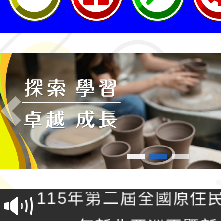
Previous
轉知桃園市政府交通局
共運輸服務，鼓勵民眾
115年第二屆全國原住
桃「我的減碳存摺2.0
2026年新北亞洲盃暨