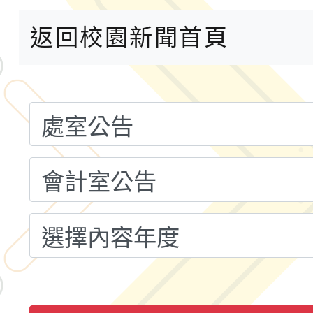
小時認證研習計畫」
義教育推展貢獻獎」實
轉知桃園市政府交通局
返回校園新聞首頁
共運輸服務，鼓勵民眾
115年第二屆全國原住
桃「我的減碳存摺2.0
2026年新北亞洲盃暨
案，詳如說明，請參閱
鐵人三項錦標賽
桃園市115學年度學生
「2026年『王牌愛／
運動系列徵選頒獎典禮
2026城鎮韌性防空演習
成果展」
桃園市大溪自造教育及科
年八月份教師研習
國立成功大學辦理「台