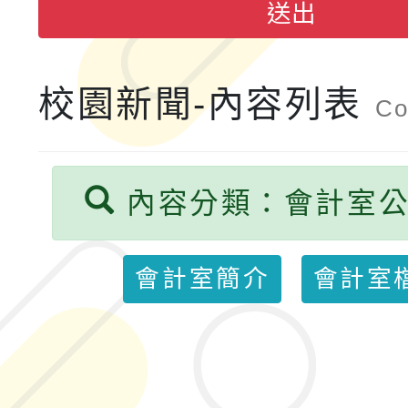
送出
融平台-教案暨教學示
115學年度「學習扶助
計畫子計畫十一-2：國
115年度「教育部表揚
校園新聞-內容列表
Co
小時認證研習計畫」
義教育推展貢獻獎」實
內容分類：會計室
會計室簡介
會計室