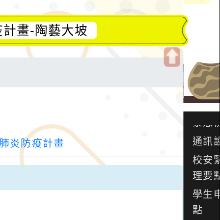
計畫-陶藝大坡
開
啟
上
方
區
塊
肺炎防疫計畫