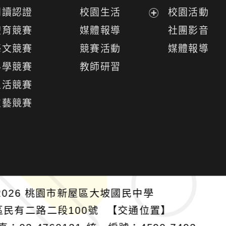
開
閱讀認證
校園生活
校園活動
選
展
體育競賽
媒體報導
社團影音
單
開
藝文競賽
競賽活動
媒體報導
選
科學競賽
教師研習
單
生活競賽
技藝競賽
026
桃園市新屋區大坡國民中學
區民有二路二段100號
【交通位置】