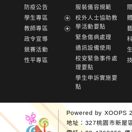
開
展
防疫公告
服裝儀容規範
選
開
學生專區
校外人士協助教
單
選
展
學活動要點
教師專區
單
開
展
緊急傷病處理
政令宣導
選
開
通訊設備使用
競賽活動
單
選
校安緊急事件處
性平專區
單
理要點
學生申訴實施要
點
Powered by
XOOPS
2
地址：327桃園市新屋