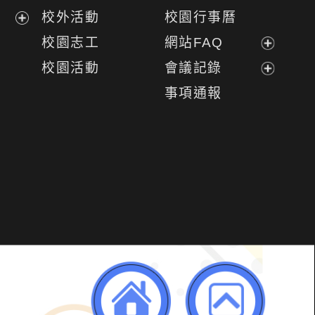
開
展
校外活動
校園行事曆
選
開
展
校園志工
網站FAQ
單
選
開
展
校園活動
會議記錄
單
選
開
展
事項通報
單
選
開
單
選
單