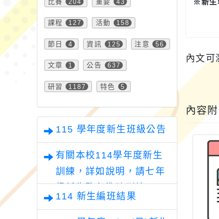
比賽
204
重要
43
※新生
課程
127
活動
158
節日
4
資訊
125
注意
56
內文可
文章
1
公告
637
研習
1187
特色
5
內容
115 學年度新生班級公告
有關本校114學年度新生
訓練，詳如說明，請七年
級新生務必準時到校。
114 新生編班結果