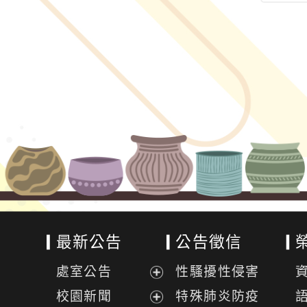
請七年級新生務
準時到校。
最新公告
公告徵信
處室公告
性騷擾性侵害
展
校園新聞
特殊肺炎防疫