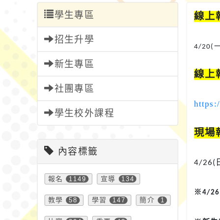
學生專區
線上
招生升學
4/20(
新生專區
線上
社團專區
https:
學生校外課程
現場
內容標籤
4/26(
報名
1149
宣導
134
※
4/26
教學
58
學習
147
簡介
1