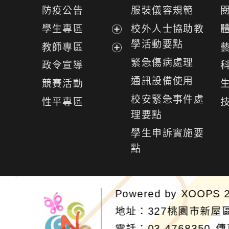
開
展
防疫公告
服裝儀容規範
選
開
學生專區
校外人士協助教
單
選
展
學活動要點
教師專區
單
開
展
緊急傷病處理
政令宣導
選
開
通訊設備使用
競賽活動
單
選
校安緊急事件處
性平專區
單
理要點
學生申訴實施要
點
Powered by
XOOPS
2
地址：327桃園市新屋
電話：03-4768350
傳