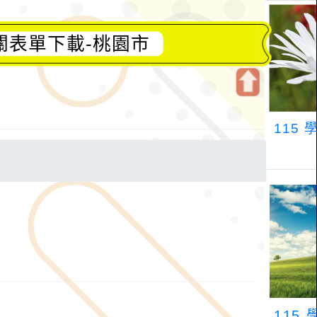
關表單下載-桃園市
開
啟
上
方
區
塊