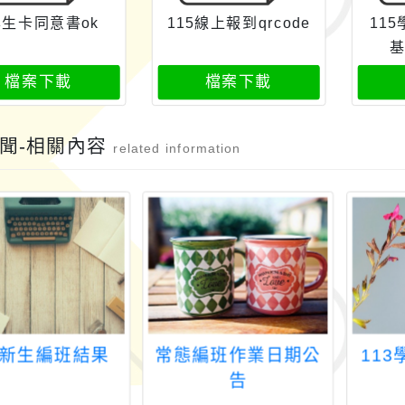
學生卡同意書ok
115線上報到qrcode
11
基
檔案下載
檔案下載
聞-相關內容
related information
4 新生編班結果
常態編班作業日期公
11
告