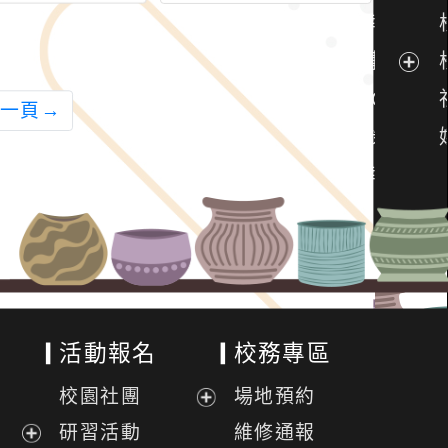
一頁
→
活動報名
校務專區
校園社團
場地預約
展
研習活動
維修通報