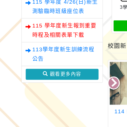
115 學年度 4/26(日)新生
3
測驗臨時班級座位表
115 學年度新生報到重要
時程及相關表單下載
校園新
113學年度新生訓練流程
公告
觀看更多內容
本校114學年度
115 學年新生班級公
11
訓練，詳如說
布