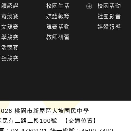
開
閱讀認證
校園生活
校園活動
選
展
體育競賽
媒體報導
社團影音
單
開
藝文競賽
競賽活動
媒體報導
選
科學競賽
教師研習
單
生活競賽
技藝競賽
026
桃園市新屋區大坡國民中學
區民有二路二段100號
【交通位置】
真：03-4760121
統一編號：4590-7492