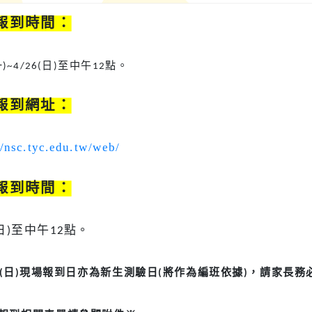
報到時間：
一
日
至中午
點。
)~4/26(
)
12
報到網址：
//nsc.tyc.edu.tw/web/
報到時間：
日
至中午
點。
)
12
日
現場報到日亦為新生測驗日
將作為編班依據
，請家長務
(
)
(
)