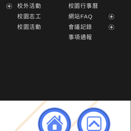
開
展
校外活動
校園行事曆
選
開
展
校園志工
網站FAQ
單
選
開
展
校園活動
會議記錄
單
選
開
展
事項通報
單
選
開
單
選
單