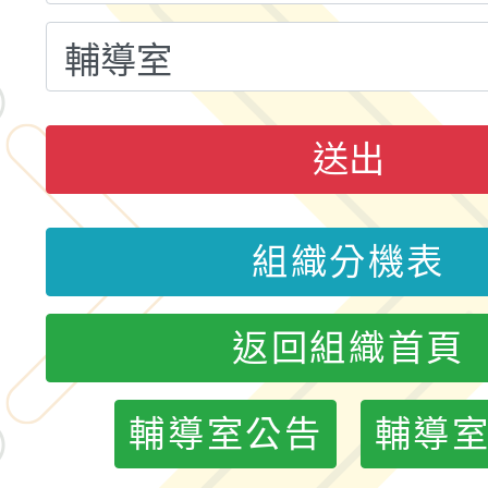
轉知桃園市政府交通局
共運輸服務，鼓勵民眾
115年第二屆全國原住
桃「我的減碳存摺2.0
2026年新北亞洲盃暨
送出
案，詳如說明，請參閱
鐵人三項錦標賽
桃園市115學年度學生
「2026年『王牌愛／
組織分機表
運動系列徵選頒獎典禮
2026城鎮韌性防空演習
返回組織首頁
成果展」
桃園市大溪自造教育及科
輔導室公告
輔導
年八月份教師研習
國立成功大學辦理「台