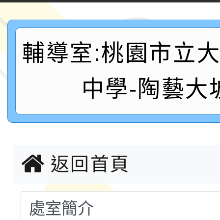
案，詳如說明，請參閱
鐵人三項錦標賽
桃園市115學年度學生
輔導室:桃園市立
「2026年『王牌愛／
運動系列徵選頒獎典禮
2026城鎮韌性防空演習
中學-陶藝大
成果展」
桃園市大溪自造教育及科
年八月份教師研習
國立成功大學辦理「台
返回首頁
融平台-教案暨教學示
115學年度「學習扶助
計畫子計畫十一-2：國
115年度「教育部表揚
小時認證研習計畫」
義教育推展貢獻獎」實