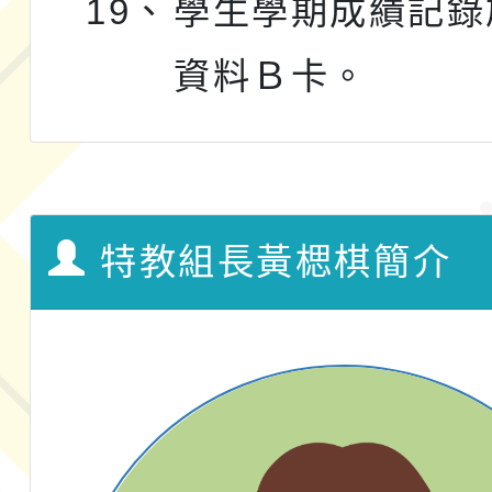
19、
學生學期成績記錄
資料Ｂ卡。
特教組長黃楒棋簡介