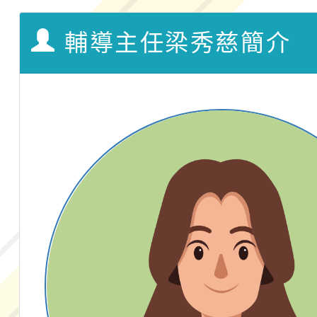
融平台-教案暨教學示
115學年度「學習扶助
輔導主任梁秀慈簡介
計畫子計畫十一-2：國
115年度「教育部表揚
小時認證研習計畫」
義教育推展貢獻獎」實