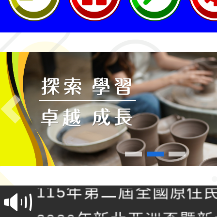
Previous
轉知桃園市政府交通局
共運輸服務，鼓勵民眾
115年第二屆全國原住
桃「我的減碳存摺2.0
2026年新北亞洲盃暨