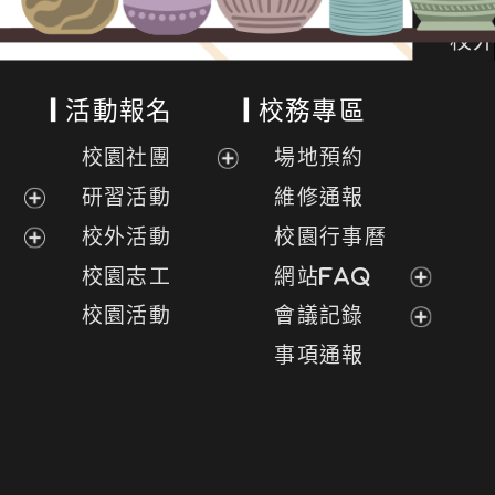
活動報名
校務專區
校園社團
場地預約
展
研習活動
維修通報
開
展
校外活動
校園行事曆
選
開
展
校園志工
網站FAQ
單
選
開
展
校園活動
會議記錄
單
選
開
展
事項通報
單
選
開
單
選
單