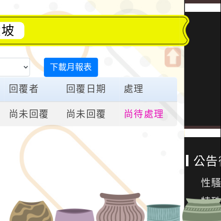
大坡
下載月報表
開
啟
回覆者
回覆日期
處理
上
方
尚未回覆
尚未回覆
尚待處理
區
塊