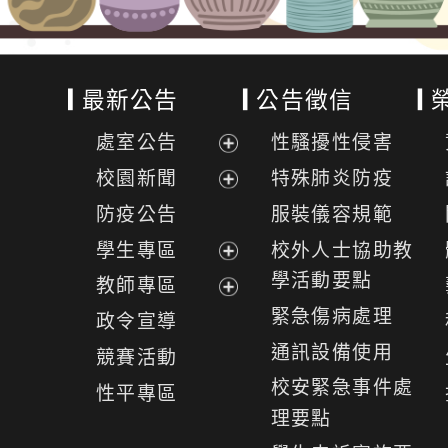
最新公告
公告徵信
處室公告
性騷擾性侵害
展
校園新聞
特殊肺炎防疫
開
展
防疫公告
服裝儀容規範
選
開
學生專區
校外人士協助教
單
選
展
學活動要點
教師專區
單
開
展
緊急傷病處理
政令宣導
選
開
通訊設備使用
競賽活動
單
選
校安緊急事件處
性平專區
單
理要點