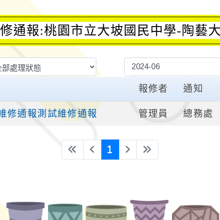
修通報:桃園市立大坡國民中學-陶藝
報修者
通知
管理員
總務處
維修通報測試維修通報
(current)
«
‹
1
›
»