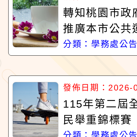
轉知桃園市政
推廣本市公共
務，鼓勵民眾
分類：學務處公
北桃「我的減碳
0」全民運動
發佈日期：2026-0
如說明，請參
115年第二屆
民舉重錦標賽
分類：學務處公