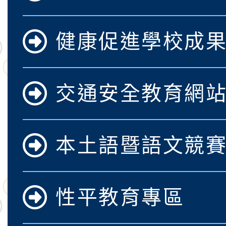
案，詳如說明，請參閱
鐵人三項錦標賽
桃園市115學年度學生
健康促進學校成
「2026年『王牌愛／
運動系列徵選頒獎典禮
2026城鎮韌性防空演習
交通安全教育網
成果展」
桃園市大溪自造教育及科
年八月份教師研習
國立成功大學辦理「台
本土語暨語文競
融平台-教案暨教學示
115學年度「學習扶助
計畫子計畫十一-2：國
115年度「教育部表揚
性平教育專區
小時認證研習計畫」
義教育推展貢獻獎」實