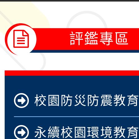
運動系列徵選頒獎典禮
2026城鎮韌性防空演習
成果展」
桃園市大溪自造教育及科
評鑑專區
年八月份教師研習
國立成功大學辦理「台
融平台-教案暨教學示
115學年度「學習扶助
計畫子計畫十一-2：國
115年度「教育部表揚
小時認證研習計畫」
義教育推展貢獻獎」實
轉知桃園市政府交通局
校園防災防震教
共運輸服務，鼓勵民眾
115年第二屆全國原住
桃「我的減碳存摺2.0
2026年新北亞洲盃暨
永續校園環境教