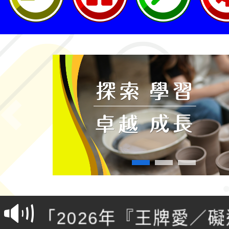
轉知桃園市政府交通局
共運輸服務，鼓勵民眾
115年第二屆全國原住
Previous
桃「我的減碳存摺2.0
2026年新北亞洲盃暨
案，詳如說明，請參閱
鐵人三項錦標賽
桃園市115學年度學生
「2026年『王牌愛／