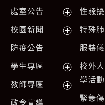
處室公告
性騷擾
展
校園新聞
特殊肺
開
展
防疫公告
服裝儀
選
開
單
學生專區
校外人
選
展
學活動
單
教師專區
開
展
緊急傷
政令宣導