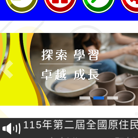
Previous
轉知桃園市政府交通局
共運輸服務，鼓勵民眾
115年第二屆全國原住
桃「我的減碳存摺2.0
2026年新北亞洲盃暨