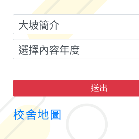
融平台-教案暨教學示
115學年度「學習扶助
計畫子計畫十一-2：國
115年度「教育部表揚
小時認證研習計畫」
義教育推展貢獻獎」實
送出
校舍地圖