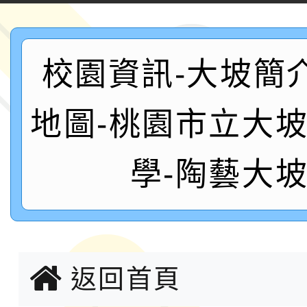
案，詳如說明，請參閱
鐵人三項錦標賽
桃園市115學年度學生
校園資訊-大坡簡
「2026年『王牌愛／
運動系列徵選頒獎典禮
2026城鎮韌性防空演習
地圖-桃園市立大
成果展」
桃園市大溪自造教育及科
學-陶藝大
年八月份教師研習
國立成功大學辦理「台
融平台-教案暨教學示
115學年度「學習扶助
計畫子計畫十一-2：國
返回首頁
115年度「教育部表揚