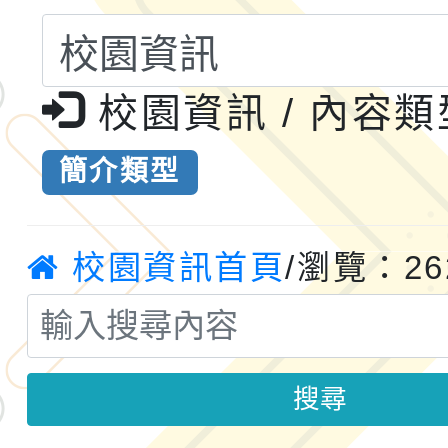
小時認證研習計畫」
義教育推展貢獻獎」實
轉知桃園市政府交通局
共運輸服務，鼓勵民眾
115年第二屆全國原住
校園資訊 / 內容
桃「我的減碳存摺2.0
2026年新北亞洲盃暨
簡介類型
案，詳如說明，請參閱
鐵人三項錦標賽
桃園市115學年度學生
「2026年『王牌愛／
校園資訊首頁
/瀏覽：26
運動系列徵選頒獎典禮
2026城鎮韌性防空演習
成果展」
桃園市大溪自造教育及科
搜尋
年八月份教師研習
國立成功大學辦理「台