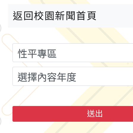
案，詳如說明，請參閱
鐵人三項錦標賽
桃園市115學年度學生
返回校園新聞首頁
「2026年『王牌愛／
運動系列徵選頒獎典禮
2026城鎮韌性防空演習
成果展」
桃園市大溪自造教育及科
年八月份教師研習
國立成功大學辦理「台
融平台-教案暨教學示
115學年度「學習扶助
送出
計畫子計畫十一-2：國
115年度「教育部表揚
小時認證研習計畫」