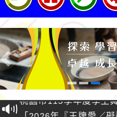
轉知桃園市政府交通局
Previous
共運輸服務，鼓勵民眾
115年第二屆全國原住
桃「我的減碳存摺2.0
2026年新北亞洲盃暨
案，詳如說明，請參閱
鐵人三項錦標賽
桃園市115學年度學生
「2026年『王牌愛／