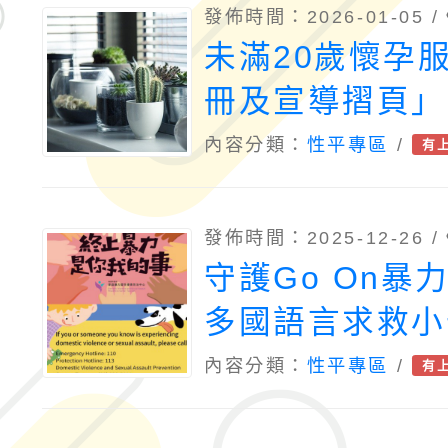
發佈時間：2026-01-05 /
未滿20歲懷孕
冊及宣導摺頁」
內容分類：
性平專區
/
有
發佈時間：2025-12-26 /
守護Go On暴力
多國語言求救小
英、越、印、日
內容分類：
性平專區
/
有