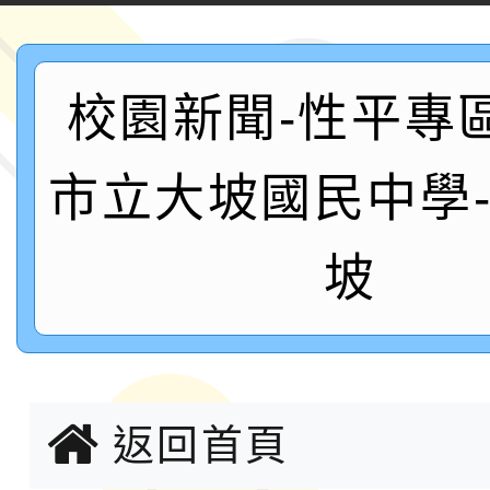
運動系列徵選頒獎典禮
2026城鎮韌性防空演習
成果展」
桃園市大溪自造教育及科
校園新聞-性平專
年八月份教師研習
國立成功大學辦理「台
市立大坡國民中學
融平台-教案暨教學示
115學年度「學習扶助
坡
計畫子計畫十一-2：國
115年度「教育部表揚
小時認證研習計畫」
義教育推展貢獻獎」實
轉知桃園市政府交通局
共運輸服務，鼓勵民眾
115年第二屆全國原住
返回首頁
桃「我的減碳存摺2.0
2026年新北亞洲盃暨