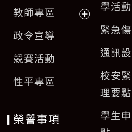
展
學活動
單
教師專區
開
展
緊急傷
政令宣導
選
開
通訊設
單
競賽活動
選
校安緊
單
性平專區
理要點
學生申
榮譽事項