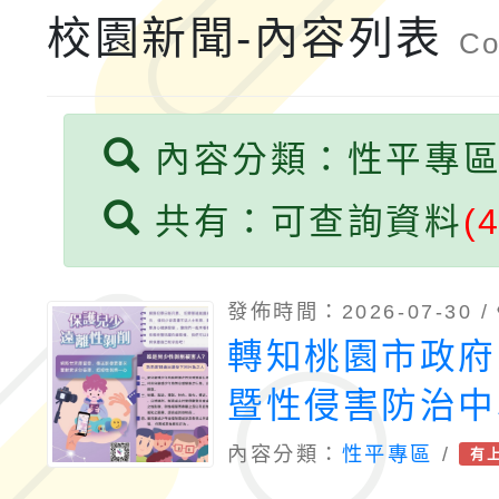
義教育推展貢獻獎」實
校園新聞-內容列表
Co
內容分類：性平專
共有：可查詢資料
(
發佈時間：2026-07-30 /
轉知桃園市政府
暨性侵害防治中
少遠離性剝削宣
內容分類：
性平專區
/
有