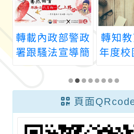
育
轉載內政部警政
轉知教
署跟騷法宣導簡
年度校
報 八種常見跟
件調查
蹤騷擾違法樣態
精進培
介紹
施
頁面QRcod