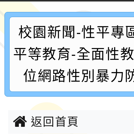
「2026年『王牌愛／
運動系列徵選頒獎典禮
2026城鎮韌性防空演習
校園新聞-性平專
成果展」
桃園市大溪自造教育及科
年八月份教師研習
平等教育-全面性
國立成功大學辦理「台
融平台-教案暨教學示
115學年度「學習扶助
位網路性別暴力
計畫子計畫十一-2：國
115年度「教育部表揚
小時認證研習計畫」
義教育推展貢獻獎」實
轉知桃園市政府交通局
返回首頁
共運輸服務，鼓勵民眾
115年第二屆全國原住