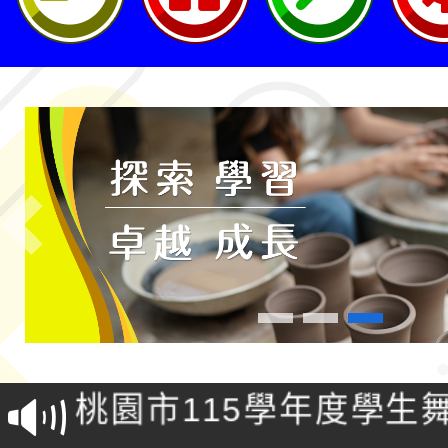
轉知桃園市政府交通局
Previous
共運輸服務，鼓勵民眾
115年第二屆全國原住
桃「我的減碳存摺2.0
2026年新北亞洲盃暨
案，詳如說明，請參閱
鐵人三項錦標賽
桃園市115學年度學生