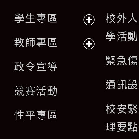
開
單
學生專區
校外人
選
展
學活動
單
教師專區
開
展
緊急傷
政令宣導
選
開
通訊設
單
競賽活動
選
校安緊
單
性平專區
理要點