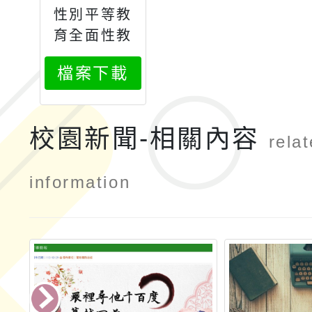
性別平等教
育全面性教
育暨數位網
檔案下載
路性別暴力
防治主題課
程簡報及學
校園新聞-相關內容
習單
rela
information