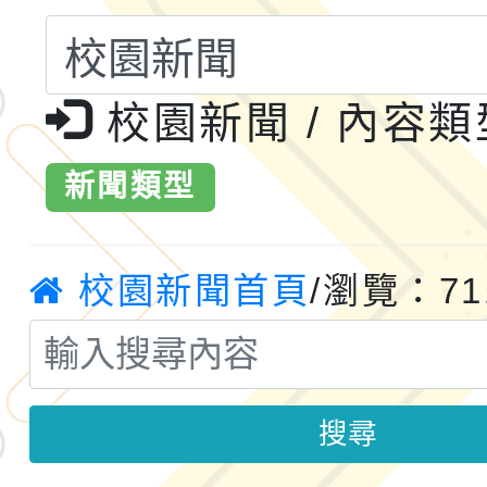
桃「我的減碳存摺2.0
2026年新北亞洲盃暨
案，詳如說明，請參閱
鐵人三項錦標賽
桃園市115學年度學生
校園新聞 / 內容
「2026年『王牌愛／
新聞類型
運動系列徵選頒獎典禮
2026城鎮韌性防空演習
成果展」
桃園市大溪自造教育及科
校園新聞首頁
/瀏覽：71
年八月份教師研習
國立成功大學辦理「台
融平台-教案暨教學示
115學年度「學習扶助
搜尋
計畫子計畫十一-2：國
115年度「教育部表揚