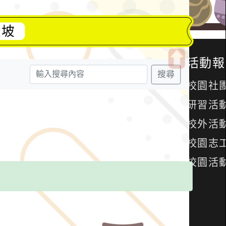
大坡
搜尋
開
啟
上
方
區
塊