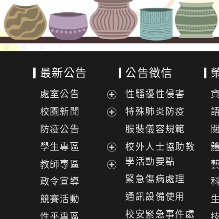
最新公告
公告徵信
處室公告
性騷擾性侵害
展
校園新聞
特殊肺炎防疫
開
展
防疫公告
服裝儀容規範
選
開
學生專區
校外人士協助教
單
選
展
學活動要點
教師專區
單
開
展
緊急傷病處理
政令宣導
選
開
通訊設備使用
競賽活動
單
選
校安緊急事件處
性平專區