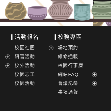
活動報名
校務專區
校園社團
場地預約
展
研習活動
維修通報
開
展
校外活動
校園行事曆
選
開
展
校園志工
網站FAQ
單
選
開
展
校園活動
會議記錄
單
選
開
展
事項通報
單
選
開
單
選