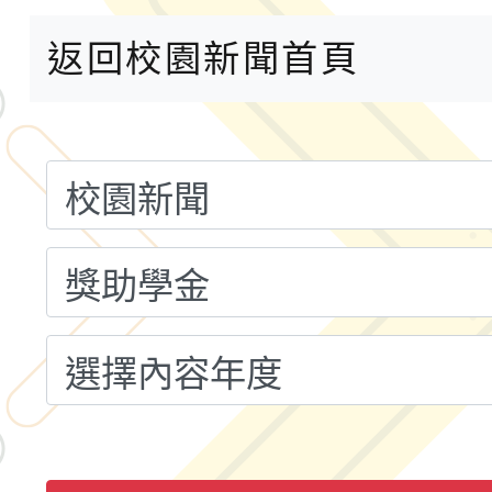
小時認證研習計畫」
義教育推展貢獻獎」實
轉知桃園市政府交通局
返回校園新聞首頁
共運輸服務，鼓勵民眾
115年第二屆全國原住
桃「我的減碳存摺2.0
2026年新北亞洲盃暨
案，詳如說明，請參閱
鐵人三項錦標賽
桃園市115學年度學生
「2026年『王牌愛／
運動系列徵選頒獎典禮
2026城鎮韌性防空演習
成果展」
桃園市大溪自造教育及科
年八月份教師研習
國立成功大學辦理「台