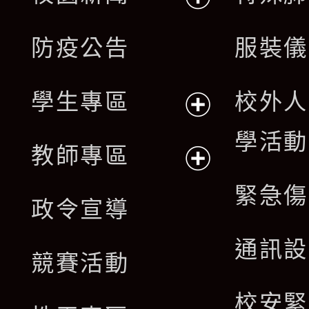
開
展
防疫公告
服裝儀
選
開
單
學生專區
校外人
選
展
學活動
單
教師專區
開
展
緊急傷
政令宣導
選
開
通訊設
單
競賽活動
選
校安緊