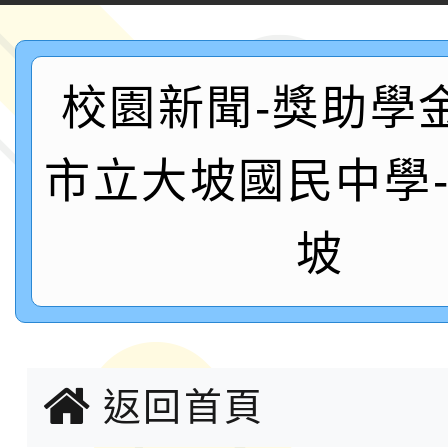
2026年新北亞洲盃暨
案，詳如說明，請參閱
鐵人三項錦標賽
桃園市115學年度學生
校園新聞-獎助學
「2026年『王牌愛／
市立大坡國民中學
運動系列徵選頒獎典禮
2026城鎮韌性防空演習
成果展」
桃園市大溪自造教育及科
坡
年八月份教師研習
國立成功大學辦理「台
融平台-教案暨教學示
115學年度「學習扶助
返回首頁
計畫子計畫十一-2：國
115年度「教育部表揚