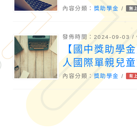
內容分類：
獎助學金
/
無
發佈時間：2024-09-03 /
【國中獎助學金
人國際單親兒童
會2024年度「
內容分類：
獎助學金
/
有
金」