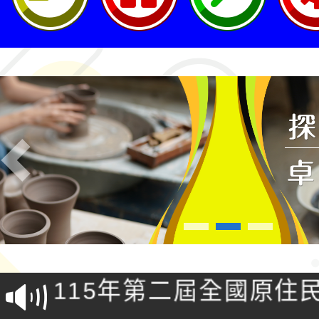
Previous
轉知桃園市政府交通局
共運輸服務，鼓勵民眾
115年第二屆全國原住
桃「我的減碳存摺2.0