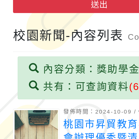
送出
融平台-教案暨教學示
115學年度「學習扶助
計畫子計畫十一-2：國
115年度「教育部表揚
校園新聞-內容列表
Co
小時認證研習計畫」
義教育推展貢獻獎」實
內容分類：獎助學
共有：可查詢資料
(6
發佈時間：2024-10-09 /
桃園市昇貿教育
會辦理優秀暨清