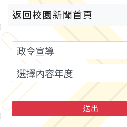
桃「我的減碳存摺2.0
返回校園新聞首頁
2026年新北亞洲盃暨
案，詳如說明，請參閱
鐵人三項錦標賽
桃園市115學年度學生
「2026年『王牌愛／
運動系列徵選頒獎典禮
2026城鎮韌性防空演習
成果展」
桃園市大溪自造教育及科
年八月份教師研習
國立成功大學辦理「台
送出
融平台-教案暨教學示
115學年度「學習扶助