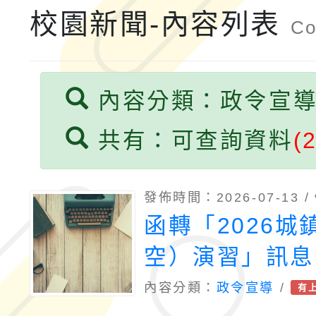
計畫子計畫十一-2：國
115年度「教育部表揚
校園新聞-內容列表
Co
小時認證研習計畫」
義教育推展貢獻獎」實
內容分類：政令宣
共有：可查詢資料
(
發佈時間：2026-07-13 /
函轉「2026城
空）演習」訊息
115年8月13
內容分類：
政令宣導
/
有