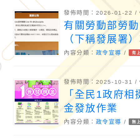
發佈時間：2026-01-22 /
有關勞動部勞動
（下稱發展署）
就業通名義遭詐
內容分類：
政令宣導
/
有
用一案，請查照
發佈時間：2025-10-31 /
「全民1政府相
金發放作業
內容分類：
政令宣導
/
無