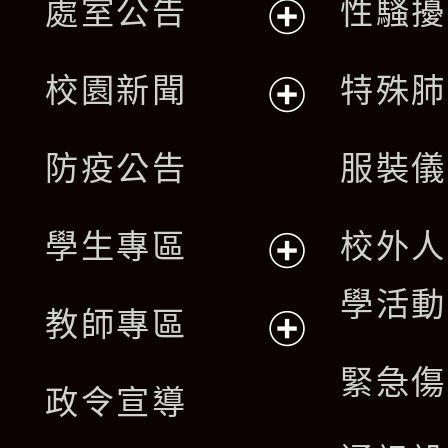
處室公告
性騷擾
展
校園新聞
特殊肺
開
展
防疫公告
服裝儀
選
開
單
學生專區
校外人
選
展
學活動
單
教師專區
開
展
緊急傷
政令宣導
選
開