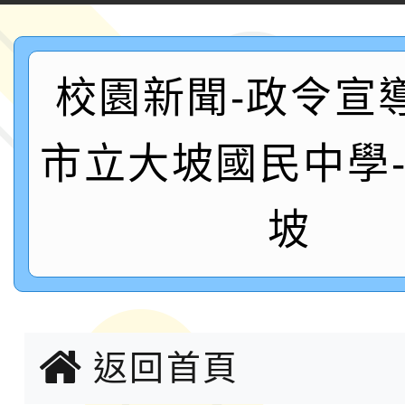
「2026年『王牌愛／
運動系列徵選頒獎典禮
2026城鎮韌性防空演習
校園新聞-政令宣
成果展」
桃園市大溪自造教育及科
市立大坡國民中學
年八月份教師研習
國立成功大學辦理「台
坡
融平台-教案暨教學示
115學年度「學習扶助
計畫子計畫十一-2：國
115年度「教育部表揚
小時認證研習計畫」
義教育推展貢獻獎」實
轉知桃園市政府交通局
返回首頁
共運輸服務，鼓勵民眾
115年第二屆全國原住