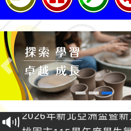
Previous
轉知桃園市政府交通局
共運輸服務，鼓勵民眾
115年第二屆全國原住
桃「我的減碳存摺2.0
2026年新北亞洲盃暨
案，詳如說明，請參閱
鐵人三項錦標賽
桃園市115學年度學生