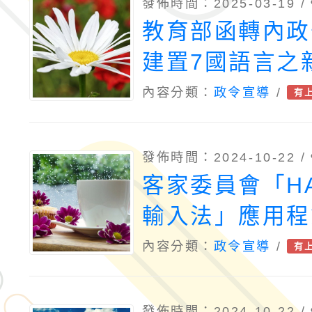
發佈時間：2025-03-19 /
教育部函轉內政
建置7國語言之
發展資訊網站(
內容分類：
政令宣導
/
有
英、越、印、泰
緬)，並設立LI
發佈時間：2024-10-22 /
號(@ifitw)
客家委員會「HA
輸入法」應用程
架，鼓勵於教育
內容分類：
政令宣導
/
有
具下載使用
發佈時間：2024-10-22 /