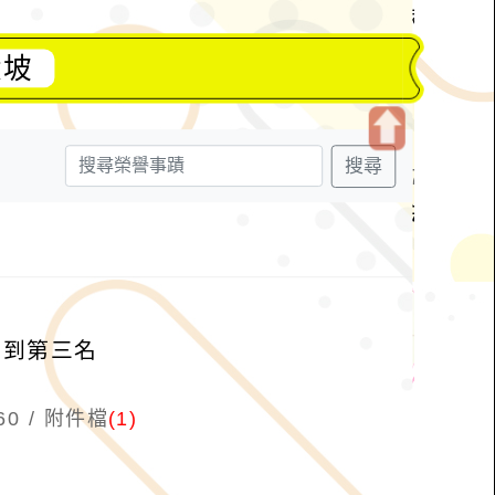
大坡
開
搜尋
啟
上
方
區
塊
名到第三名
60
附件檔
(1)