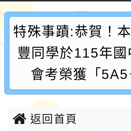
2026年新北亞洲盃暨
案，詳如說明，請參閱
鐵人三項錦標賽
桃園市115學年度學生
特殊事蹟:恭賀！
「2026年『王牌愛／
豐同學於115年
運動系列徵選頒獎典禮
2026城鎮韌性防空演習
成果展」
桃園市大溪自造教育及科
會考榮獲「5A
年八月份教師研習
國立成功大學辦理「台
融平台-教案暨教學示
115學年度「學習扶助
返回首頁
計畫子計畫十一-2：國
115年度「教育部表揚