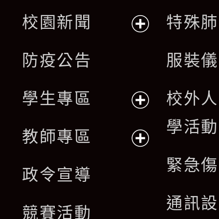
展
校園新聞
特殊肺
開
展
防疫公告
服裝儀
選
開
單
學生專區
校外人
選
展
學活動
單
教師專區
開
展
緊急傷
政令宣導
選
開
通訊設
單
競賽活動
選