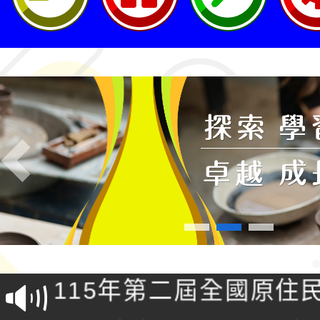
Previous
轉知桃園市政府交通局
共運輸服務，鼓勵民眾
115年第二屆全國原住
桃「我的減碳存摺2.0