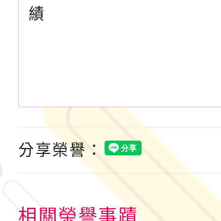
績
分享榮譽：
相關榮譽事蹟