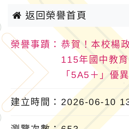
小時認證研習計畫」
義教育推展貢獻獎」實
轉知桃園市政府交通局
返回榮譽首頁
共運輸服務，鼓勵民眾
115年第二屆全國原住
桃「我的減碳存摺2.0
2026年新北亞洲盃暨
榮譽事蹟：
恭賀！本校楊
案，詳如說明，請參閱
鐵人三項錦標賽
桃園市115學年度學生
115年國中教
「2026年『王牌愛／
「5A5＋」優
運動系列徵選頒獎典禮
2026城鎮韌性防空演習
建立時間：
2026-06-10 1
成果展」
桃園市大溪自造教育及科
年八月份教師研習
國立成功大學辦理「台
瀏覽次數：
653