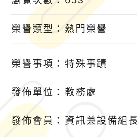
融平台-教案暨教學示
115學年度「學習扶助
計畫子計畫十一-2：國
115年度「教育部表揚
榮譽類型：
熱門榮譽
小時認證研習計畫」
義教育推展貢獻獎」實
榮譽事項：
特殊事蹟
發佈單位：
教務處
發佈會員：
資訊兼設備組