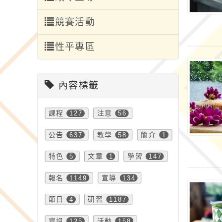
競賽活動
性平專區
內容標籤
課程
127
注意
56
公告
637
教學
58
簡介
1
特色
5
文章
1
學習
147
報名
1149
宣導
134
節日
4
研習
1187
資訊
125
活動
158