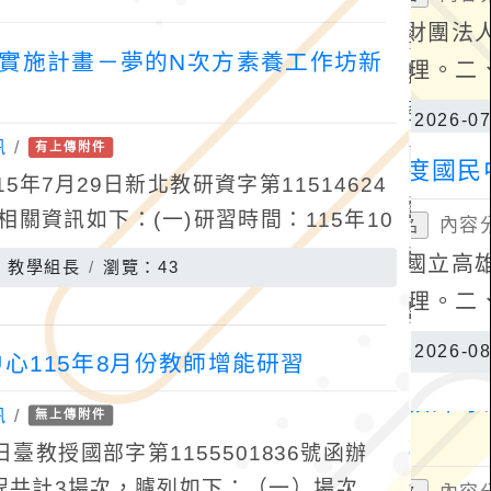
習實施計畫－夢的N次方素養工作坊新
訊
/
有上傳附件
年7月29日新北教研資字第11514624
相關資訊如下：(一)研習時間：115年10
期日）。(二)研習地點：新北市立
：教學組長
瀏覽：43
心115年8月份教師增能研習
訊
/
無上傳附件
日臺教授國部字第1155501836號函辦
課程共計3場次，臚列如下：（一）場次