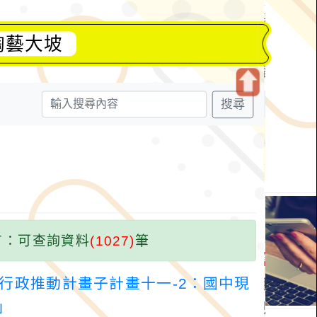
陶藝大坡
搜尋
開
啟
上
方
區
塊
：可查詢資料
(1027)
筆
體行政推動計畫子計畫十一-2：國中現
」