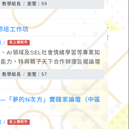
師及教學支援工作人員之教學品質，以落
：教學組長
瀏覽：59
師培工作坊
訊
/
有上傳附件
、AI領域及SEL社會情緒學習等專業知
計能力，特與親子天下合作辦理旨揭論壇
坊(詳活動DM)資訊如下：(一)時間：
：教學組長
瀏覽：57
習—「夢的N次方」實踐家論壇（中區
訊
/
有上傳附件