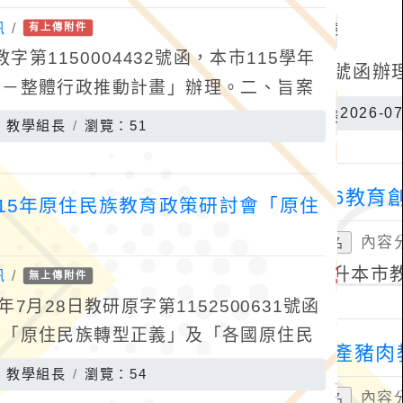
訊
/
有上傳附件
字第1150004432號函，本市115學年
助－整體行政推動計畫」辦理。二、旨案
策略研習，讓授課教師瞭解學習扶助計畫
：教學組長
瀏覽：51
15年原住民族教育政策研討會「原住
」
訊
/
無上傳附件
7月28日教研原字第1152500631號函
於「原住民族轉型正義」及「各國原住民
全面探討各項議題如何與國際趨勢接軌並
：教學組長
瀏覽：54