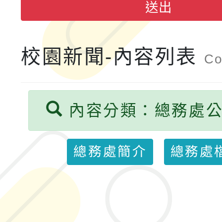
送出
計畫子計畫十一-2：國
115年度「教育部表揚
小時認證研習計畫」
校園新聞-內容列表
義教育推展貢獻獎」實
Co
內容分類：總務處
總務處簡介
總務處