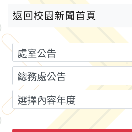
共運輸服務，鼓勵民眾
115年第二屆全國原住
返回校園新聞首頁
桃「我的減碳存摺2.0
2026年新北亞洲盃暨
案，詳如說明，請參閱
鐵人三項錦標賽
桃園市115學年度學生
「2026年『王牌愛／
運動系列徵選頒獎典禮
2026城鎮韌性防空演習
成果展」
桃園市大溪自造教育及科
年八月份教師研習
國立成功大學辦理「台
融平台-教案暨教學示
115學年度「學習扶助