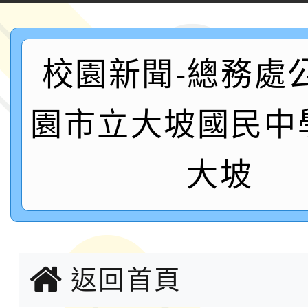
案，詳如說明，請參閱
鐵人三項錦標賽
桃園市115學年度學生
「2026年『王牌愛／
校園新聞-總務處
運動系列徵選頒獎典禮
2026城鎮韌性防空演習
園市立大坡國民中
成果展」
桃園市大溪自造教育及科
大坡
年八月份教師研習
國立成功大學辦理「台
融平台-教案暨教學示
115學年度「學習扶助
計畫子計畫十一-2：國
115年度「教育部表揚
返回首頁
小時認證研習計畫」
義教育推展貢獻獎」實
轉知桃園市政府交通局