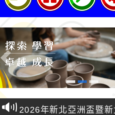
Previous
轉知桃園市政府交通局
共運輸服務，鼓勵民眾
115年第二屆全國原住
桃「我的減碳存摺2.0
2026年新北亞洲盃暨