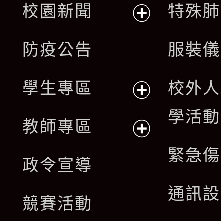
校園新聞
特殊肺
開
展
防疫公告
服裝儀
選
開
單
學生專區
校外人
選
展
學活動
單
教師專區
開
展
緊急傷
政令宣導
選
開
通訊設
單
競賽活動
選