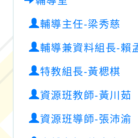
輔導室
輔導主任-梁秀慈
輔導兼資料組長-賴
特教組長-黃楒棋
資源班教師-黃川茹
資源班導師-張沛渝