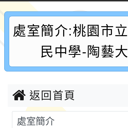
案，詳如說明，請參閱
鐵人三項錦標賽
桃園市115學年度學生
處室簡介:桃園市
「2026年『王牌愛／
運動系列徵選頒獎典禮
2026城鎮韌性防空演習
民中學-陶藝
成果展」
桃園市大溪自造教育及科
年八月份教師研習
國立成功大學辦理「台
返回首頁
融平台-教案暨教學示
115學年度「學習扶助
計畫子計畫十一-2：國
115年度「教育部表揚