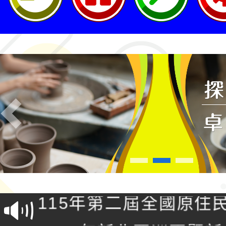
Previous
轉知桃園市政府交通局
共運輸服務，鼓勵民眾
115年第二屆全國原住
桃「我的減碳存摺2.0
2026年新北亞洲盃暨