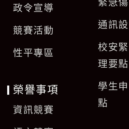
展
緊急傷
政令宣導
選
開
通訊設
單
競賽活動
選
校安緊
單
性平專區
理要點
學生申
榮譽事項
點
資訊競賽