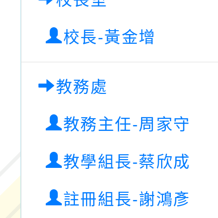
融平台-教案暨教學示
115學年度「學習扶助
校長-黃金增
計畫子計畫十一-2：國
115年度「教育部表揚
小時認證研習計畫」
義教育推展貢獻獎」實
教務處
教務主任-周家守
教學組長-蔡欣成
註冊組長-謝鴻彥