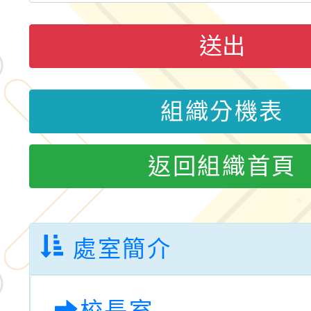
小時認證研習計畫」
義教育推展貢獻獎」實
轉知桃園市政府交通局
共運輸服務，鼓勵民眾
送出
115年第二屆全國原住
桃「我的減碳存摺2.0
2026年新北亞洲盃暨
組織分機表
案，詳如說明，請參閱
鐵人三項錦標賽
桃園市115學年度學生
返回組織首頁
「2026年『王牌愛／
運動系列徵選頒獎典禮
2026城鎮韌性防空演習
成果展」
桃園市大溪自造教育及科
處室簡介
年八月份教師研習
國立成功大學辦理「台
校長室