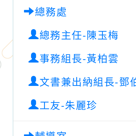
總務處
總務主任-陳玉梅
事務組長-黃柏雲
文書兼出納組長-鄧
工友-朱麗珍