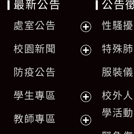
最新公告
公告
處室公告
性騷擾
展
校園新聞
特殊肺
開
展
防疫公告
服裝儀
選
開
單
學生專區
校外人
選
展
學活動
單
教師專區
開