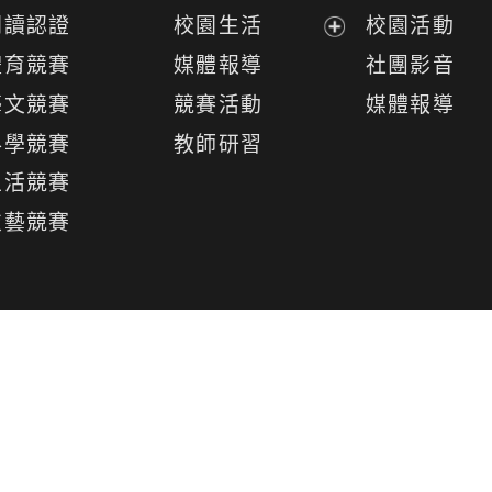
開
閱讀認證
校園生活
校園活動
選
展
體育競賽
媒體報導
社團影音
單
開
藝文競賽
競賽活動
媒體報導
選
科學競賽
教師研習
單
生活競賽
技藝競賽
026
桃園市新屋區大坡國民中學
區民有二路二段100號
【交通位置】