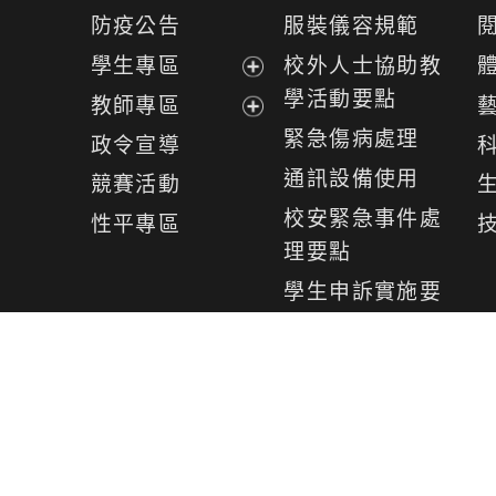
開
展
防疫公告
服裝儀容規範
選
開
學生專區
校外人士協助教
單
選
展
學活動要點
教師專區
單
開
展
緊急傷病處理
政令宣導
選
開
通訊設備使用
競賽活動
單
選
校安緊急事件處
性平專區
單
理要點
學生申訴實施要
點
Powered by
XOOPS
2
地址：327桃園市新屋