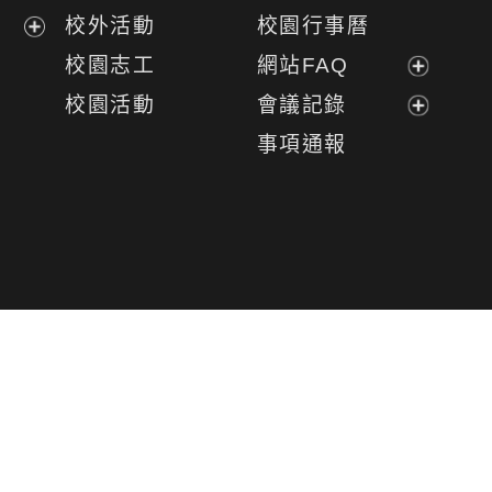
開
展
校外活動
校園行事曆
選
開
展
校園志工
網站FAQ
單
選
開
展
校園活動
會議記錄
單
選
開
展
事項通報
單
選
開
單
選
單