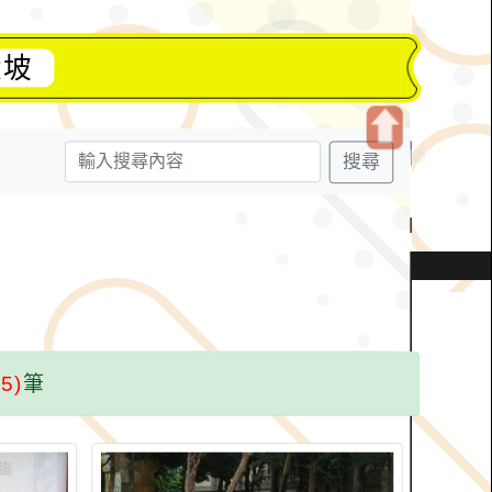
大坡
搜尋
開
啟
上
方
區
塊
(5)
筆