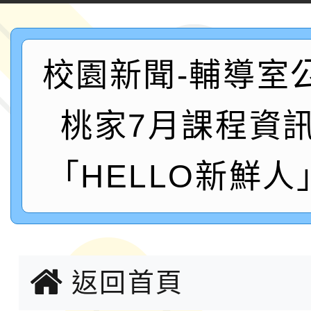
案，詳如說明，請參閱
鐵人三項錦標賽
桃園市115學年度學生
「2026年『王牌愛／
校園新聞-輔導室
運動系列徵選頒獎典禮
2026城鎮韌性防空演習
桃家7月課程資
成果展」
桃園市大溪自造教育及科
「HELLO新鮮人
年八月份教師研習
國立成功大學辦理「台
融平台-教案暨教學示
115學年度「學習扶助
計畫子計畫十一-2：國
115年度「教育部表揚
返回首頁
小時認證研習計畫」
義教育推展貢獻獎」實
轉知桃園市政府交通局