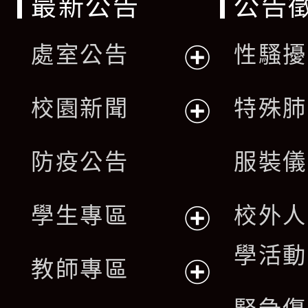
最新公告
公告
處室公告
性騷擾
展
校園新聞
特殊肺
開
展
防疫公告
服裝儀
選
開
單
學生專區
校外人
選
展
學活動
單
教師專區
開
展