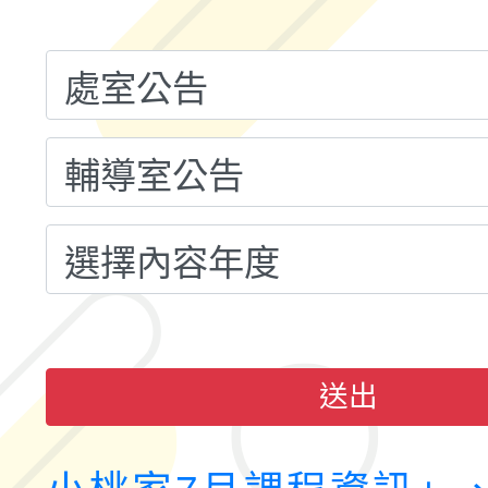
融平台-教案暨教學示
115學年度「學習扶助
計畫子計畫十一-2：國
115年度「教育部表揚
小時認證研習計畫」
義教育推展貢獻獎」實
送出