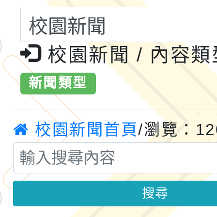
共運輸服務，鼓勵民眾
115年第二屆全國原住
桃「我的減碳存摺2.0
2026年新北亞洲盃暨
校園新聞 / 內容
案，詳如說明，請參閱
鐵人三項錦標賽
桃園市115學年度學生
新聞類型
「2026年『王牌愛／
校園新聞首頁
/瀏覽：12
運動系列徵選頒獎典禮
2026城鎮韌性防空演習
成果展」
桃園市大溪自造教育及科
年八月份教師研習
國立成功大學辦理「台
搜尋