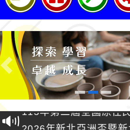
Previous
轉知桃園市政府交通局
共運輸服務，鼓勵民眾
115年第二屆全國原住
桃「我的減碳存摺2.0
2026年新北亞洲盃暨