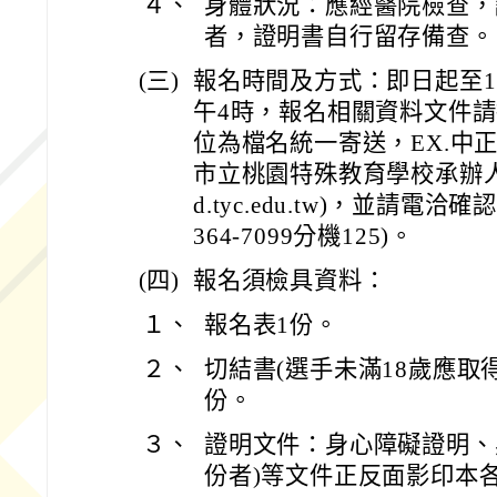
４、
身體狀況：應經醫院檢查，
者，證明書自行留存備查。
(三)
報名時間及方式：即日起至11
午4時，報名相關資料文件請
位為檔名統一寄送，EX.中正
市立桃園特殊教育學校承辦人信箱(p
d.tyc.edu.tw)，並請電洽
364-7099分機125)。
(四)
報名須檢具資料：
１、
報名表1份。
２、
切結書(選手未滿18歲應取
份。
３、
證明文件：身心障礙證明、
份者)等文件正反面影印本各