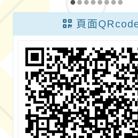
1
歡樂
名
頁面QRcod