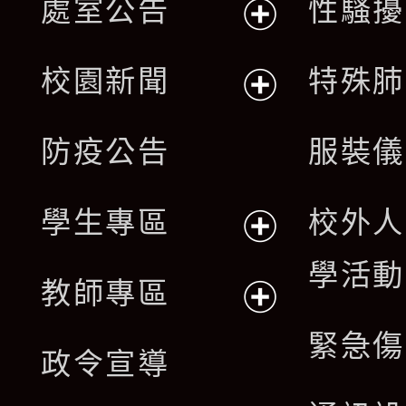
處室公告
性騷擾
展
校園新聞
特殊肺
開
展
防疫公告
服裝儀
選
開
單
學生專區
校外人
選
展
學活動
單
教師專區
開
展
緊急傷
政令宣導
選
開