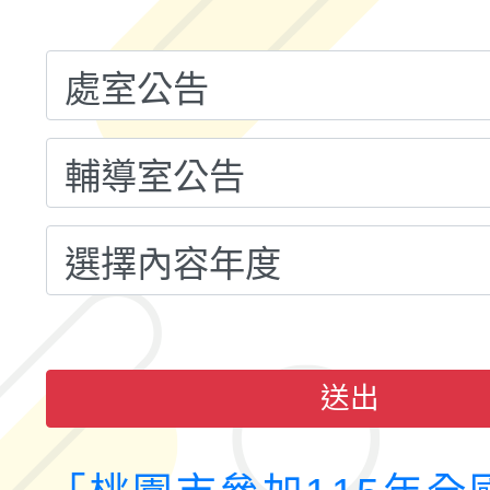
融平台-教案暨教學示
115學年度「學習扶助
計畫子計畫十一-2：國
115年度「教育部表揚
小時認證研習計畫」
義教育推展貢獻獎」實
送出