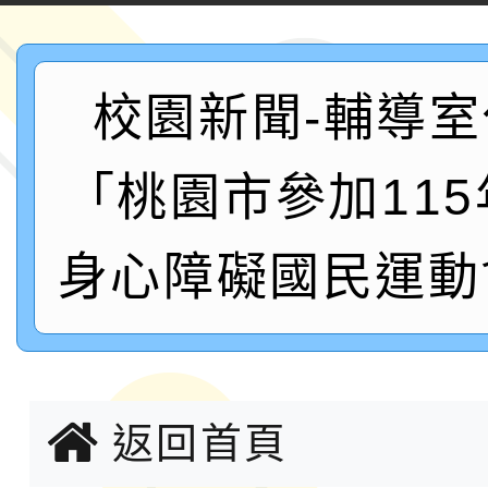
案，詳如說明，請參閱
鐵人三項錦標賽
桃園市115學年度學生
「2026年『王牌愛／
校園新聞-輔導室
運動系列徵選頒獎典禮
2026城鎮韌性防空演習
「桃園市參加11
成果展」
桃園市大溪自造教育及科
身心障礙國民運動
年八月份教師研習
國立成功大學辦理「台
融平台-教案暨教學示
115學年度「學習扶助
計畫子計畫十一-2：國
115年度「教育部表揚
返回首頁
小時認證研習計畫」
義教育推展貢獻獎」實
轉知桃園市政府交通局