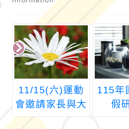
市
11/15(六)運動
115
礙
會邀請家長與大
假
動
坡社區民眾一起