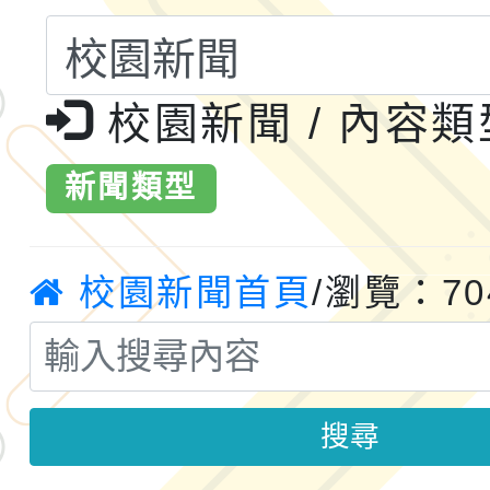
共運輸服務，鼓勵民眾
115年第二屆全國原住
校園新聞 / 內容
桃「我的減碳存摺2.0
2026年新北亞洲盃暨
案，詳如說明，請參閱
鐵人三項錦標賽
桃園市115學年度學生
新聞類型
「2026年『王牌愛／
校園新聞首頁
/瀏覽：70
運動系列徵選頒獎典禮
2026城鎮韌性防空演習
成果展」
桃園市大溪自造教育及科
年八月份教師研習
搜尋
國立成功大學辦理「台