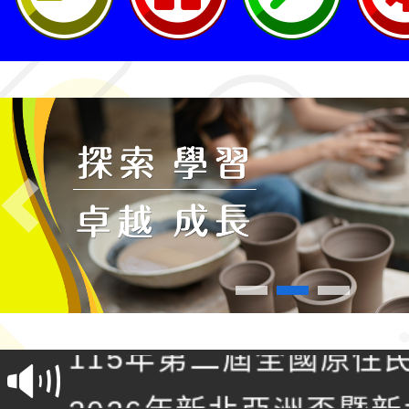
Previous
轉知桃園市政府交通局
共運輸服務，鼓勵民眾
115年第二屆全國原住
桃「我的減碳存摺2.0
2026年新北亞洲盃暨