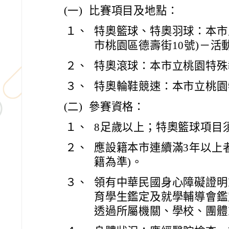
(一)
比賽項目及地點：
１、
特奧籃球、特奧羽球：本市
市桃園區德壽街10號)－活
２、
特奧滾球：本市立桃園特殊
３、
特奧輪鞋競速：本市立桃園
(二)
參賽資格：
１、
8足歲以上；特奧籃球項目須
２、
應設籍本市連續滿3年以上者(
籍為準)。
３、
領有中華民國身心障礙證明
育學生鑑定及就學輔導會鑑
透過所屬機關、學校、團體