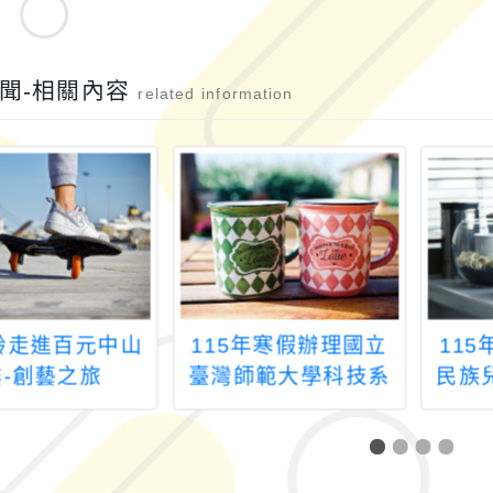
聞-相關內容
related information
齡走進百元中山
115年寒假辦理國立
11
樓-創藝之旅
臺灣師範大學科技系
民族
許庭嘉教授團隊
營-
AI2Robot 影像辨識
it
桌遊營隊