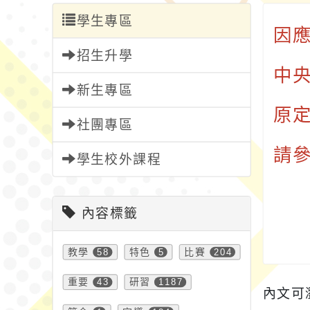
學生專區
因
招生升學
中
新生專區
原定
社團專區
請
學生校外課程
內容標籤
教學
58
特色
5
比賽
204
重要
43
研習
1187
內文可