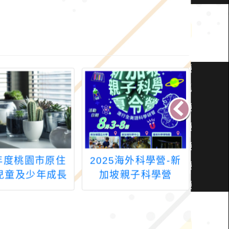
5年度桃園市原住
2025海外科學營-新
教育
兒童及少年成長
加坡親子科學營
育署
sakalemed
「Coo
a「原」來我很會!
學習