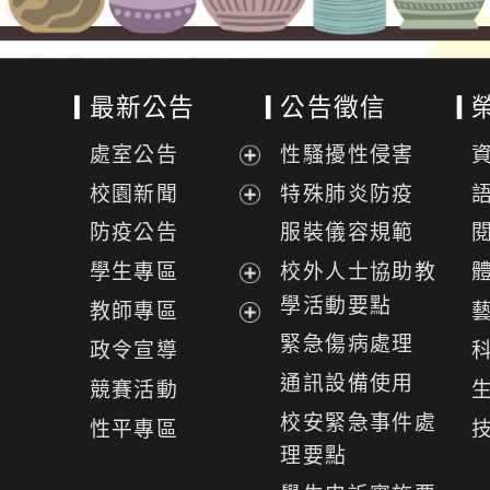
最新公告
公告徵信
處室公告
性騷擾性侵害
展
校園新聞
特殊肺炎防疫
開
展
防疫公告
服裝儀容規範
選
開
學生專區
校外人士協助教
單
選
展
學活動要點
教師專區
單
開
展
緊急傷病處理
政令宣導
選
開
通訊設備使用
競賽活動
單
選
校安緊急事件處
性平專區
單
理要點