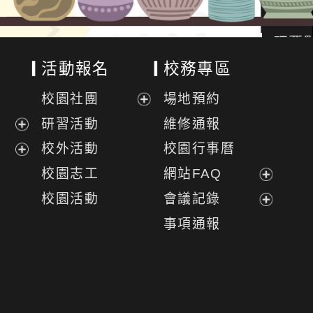
活動報名
校務專區
校園社團
場地預約
展
研習活動
維修通報
開
展
校外活動
校園行事曆
選
開
展
校園志工
網站FAQ
單
選
開
展
校園活動
會議記錄
單
選
開
展
事項通報
單
選
開
單
選
單