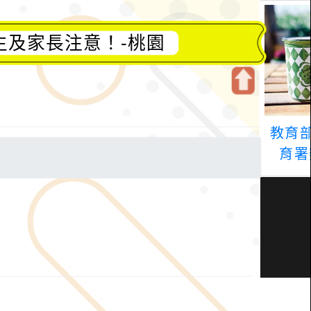
生及家長注意！-桃園
開
啟
上
方
區
塊