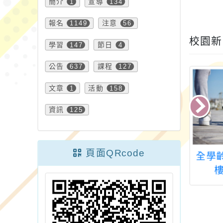
簡介
1
宣導
134
報名
1149
注意
56
校園新
學習
147
節日
4
公告
637
課程
127
文章
1
活動
158
資訊
125
頁面QRcode
5 飛向”星”空-新
國立臺北教育大學
全學
國際科學全英語
2025夏令營
暑期研習營