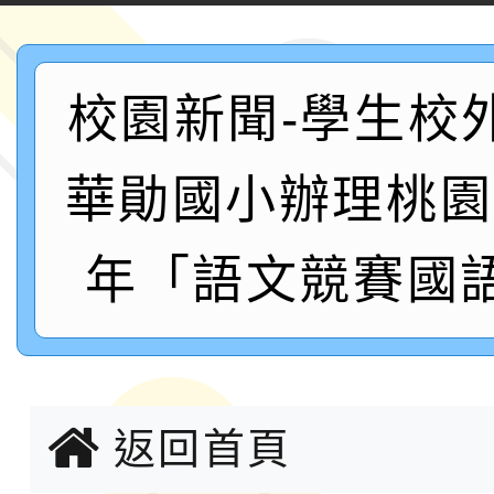
案，詳如說明，請參閱
鐵人三項錦標賽
桃園市115學年度學生
「2026年『王牌愛／
校園新聞-學生校
運動系列徵選頒獎典禮
2026城鎮韌性防空演習
華勛國小辦理桃園
成果展」
桃園市大溪自造教育及科
年「語文競賽國
年八月份教師研習
國立成功大學辦理「台
融平台-教案暨教學示
115學年度「學習扶助
計畫子計畫十一-2：國
115年度「教育部表揚
返回首頁
小時認證研習計畫」
義教育推展貢獻獎」實
轉知桃園市政府交通局