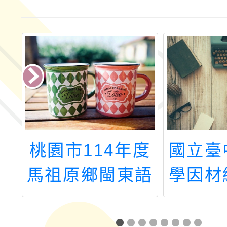
冬
桃園市114年度
國立臺
馬祖原鄉閩東語
學因材
言及文化暑假學
養團隊
生體 驗營隊
考不再