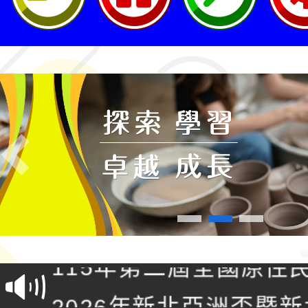
Previous
轉知桃園市政府交通局
共運輸服務，鼓勵民眾
115年第二屆全國原住
桃「我的減碳存摺2.0
2026年新北亞洲盃暨