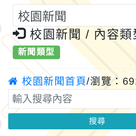
共運輸服務，鼓勵民眾
115年第二屆全國原住
桃「我的減碳存摺2.0
校園新聞 / 內容
2026年新北亞洲盃暨
案，詳如說明，請參閱
鐵人三項錦標賽
桃園市115學年度學生
新聞類型
「2026年『王牌愛／
校園新聞首頁
/瀏覽：69
運動系列徵選頒獎典禮
2026城鎮韌性防空演習
成果展」
桃園市大溪自造教育及科
年八月份教師研習
國立成功大學辦理「台
搜尋