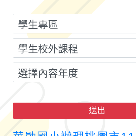
融平台-教案暨教學示
115學年度「學習扶助
計畫子計畫十一-2：國
115年度「教育部表揚
小時認證研習計畫」
義教育推展貢獻獎」實
送出