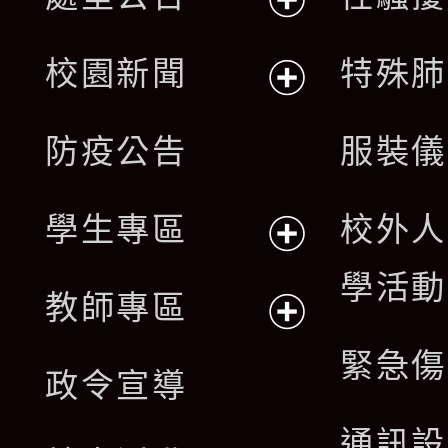
展
校園新聞
特殊肺
開
展
防疫公告
服裝儀
選
開
單
學生專區
校外人
選
展
學活動
單
教師專區
開
展
緊急傷
政令宣導
選
開
通訊設