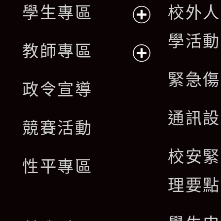
單
學生專區
校外人
選
展
學活動
單
教師專區
開
展
緊急傷
政令宣導
選
開
通訊設
單
競賽活動
選
校安緊
單
性平專區
理要點