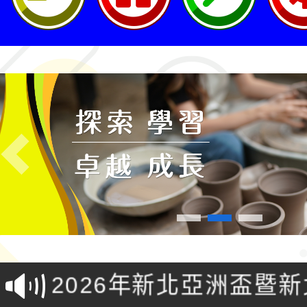
Previous
轉知桃園市政府交通局
共運輸服務，鼓勵民眾
115年第二屆全國原住
桃「我的減碳存摺2.0
2026年新北亞洲盃暨