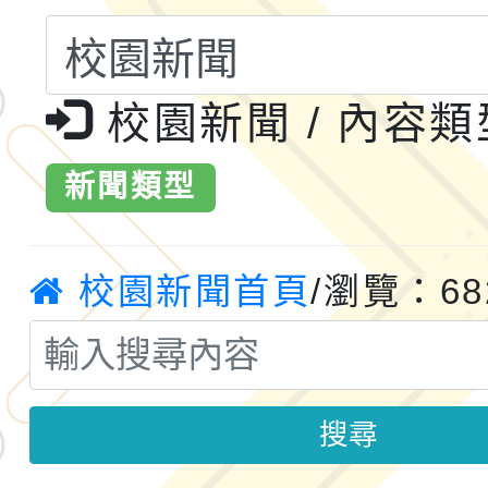
共運輸服務，鼓勵民眾
115年第二屆全國原住
桃「我的減碳存摺2.0
2026年新北亞洲盃暨
校園新聞 / 內容
案，詳如說明，請參閱
鐵人三項錦標賽
桃園市115學年度學生
新聞類型
「2026年『王牌愛／
運動系列徵選頒獎典禮
2026城鎮韌性防空演習
校園新聞首頁
/瀏覽：68
成果展」
桃園市大溪自造教育及科
年八月份教師研習
國立成功大學辦理「台
搜尋
融平台-教案暨教學示
115學年度「學習扶助