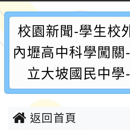
案，詳如說明，請參閱
鐵人三項錦標賽
桃園市115學年度學生
「2026年『王牌愛／
校園新聞-學生校
運動系列徵選頒獎典禮
2026城鎮韌性防空演習
內壢高中科學闖關
成果展」
桃園市大溪自造教育及科
年八月份教師研習
國立成功大學辦理「台
立大坡國民中學
融平台-教案暨教學示
115學年度「學習扶助
計畫子計畫十一-2：國
115年度「教育部表揚
返回首頁
小時認證研習計畫」
義教育推展貢獻獎」實
轉知桃園市政府交通局