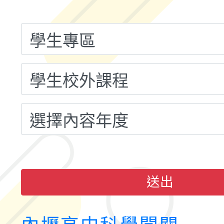
計畫子計畫十一-2：國
115年度「教育部表揚
小時認證研習計畫」
義教育推展貢獻獎」實
送出