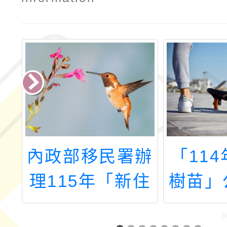
屆
內政部移民署辦
「11
理115年「新住
樹苗」
民數位應用培力