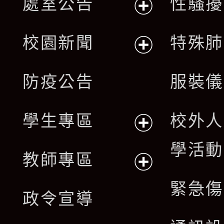
處室公告
性騷擾
展
校園新聞
特殊肺
開
展
防疫公告
服裝儀
選
開
單
學生專區
校外人
選
展
學活動
單
教師專區
開
展
緊急傷
政令宣導
選
開