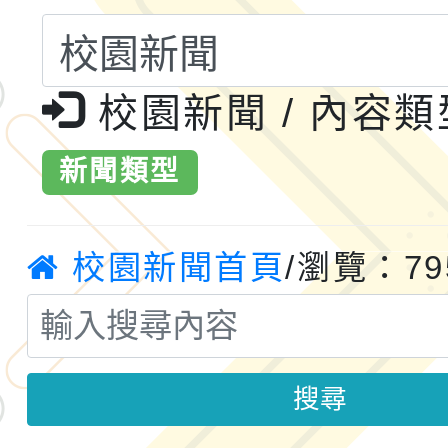
共運輸服務，鼓勵民眾
115年第二屆全國原住
桃「我的減碳存摺2.0
2026年新北亞洲盃暨
校園新聞 / 內容
案，詳如說明，請參閱
鐵人三項錦標賽
桃園市115學年度學生
新聞類型
「2026年『王牌愛／
校園新聞首頁
/瀏覽：79
運動系列徵選頒獎典禮
2026城鎮韌性防空演習
成果展」
桃園市大溪自造教育及科
年八月份教師研習
國立成功大學辦理「台
搜尋