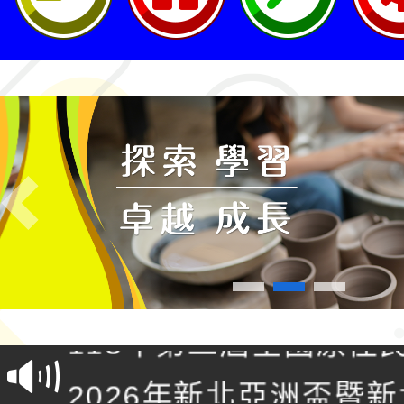
Previous
轉知桃園市政府交通局
共運輸服務，鼓勵民眾
115年第二屆全國原住
桃「我的減碳存摺2.0
2026年新北亞洲盃暨