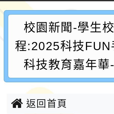
案，詳如說明，請參閱
鐵人三項錦標賽
桃園市115學年度學生
「2026年『王牌愛／
校園新聞-學生
運動系列徵選頒獎典禮
2026城鎮韌性防空演習
程:2025科技FU
成果展」
桃園市大溪自造教育及科
科技教育嘉年華
年八月份教師研習
國立成功大學辦理「台
融平台-教案暨教學示
115學年度「學習扶助
計畫子計畫十一-2：國
115年度「教育部表揚
返回首頁
小時認證研習計畫」
義教育推展貢獻獎」實
轉知桃園市政府交通局