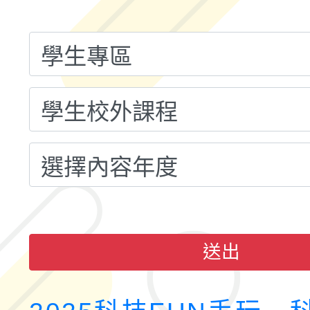
融平台-教案暨教學示
115學年度「學習扶助
計畫子計畫十一-2：國
115年度「教育部表揚
小時認證研習計畫」
義教育推展貢獻獎」實
送出