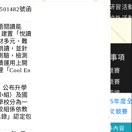
01482號函
語閱讀能
h）建置「悅讀
材多元、難
朗讀，並針
測驗，檢測
續運用上開
ool En
日）公布升學
小組）及國
學校分為一
校組係依教
名錄」認定包