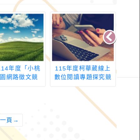
114年度「小桃
115年度柯華葳線上
檢送
園網路徵文競
數位閱讀專題探究競
暑假
第1期徵選活動主
賽
青少
題及說明
比
一頁
→