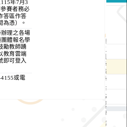
15年7月3
請參賽者務必
作答區作答
間為憑）。
學辦理之各場
帶領團體報名學
鼓勵教師踴
以教育雲端
號即可登入
4155或電