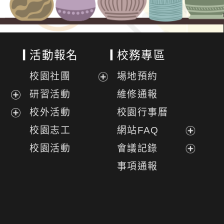
活動報名
校務專區
校園社團
場地預約
展
研習活動
維修通報
開
展
校外活動
校園行事曆
選
開
展
校園志工
網站FAQ
單
選
開
展
校園活動
會議記錄
單
選
開
展
事項通報
單
選
開
單
選
單