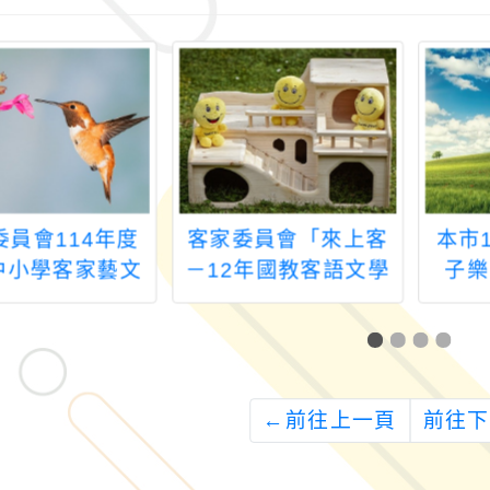
委員會114年度
客家委員會「來上客
本市
中小學客家藝文
－12年國教客語文學
子樂
競賽
習入口網站」全國競
賽」
賽
←
前往上一頁
前往下