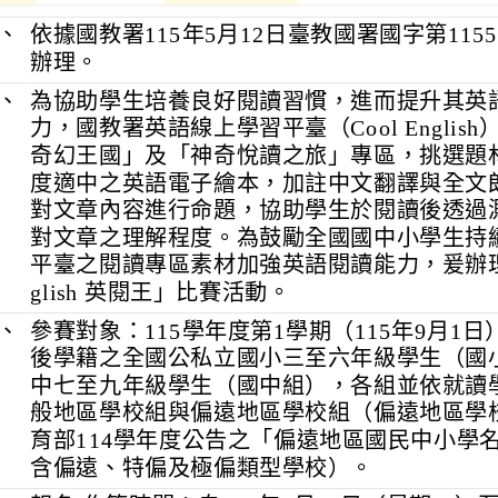
、
依據國教署115年5月12日臺教國署國字第11555
辦理。
、
為協助學生培養良好閱讀習慣，進而提升其英
力，國教署英語線上學習平臺（Cool Englis
奇幻王國」及「神奇悅讀之旅」專區，挑選題
度適中之英語電子繪本，加註中文翻譯與全文
對文章內容進行命題，協助學生於閱讀後透過
對文章之理解程度。為鼓勵全國國中小學生持
平臺之閱讀專區素材加強英語閱讀能力，爰辦理「C
glish 英閱王」比賽活動。
、
參賽對象：115學年度第1學期（115年9月1
後學籍之全國公私立國小三至六年級學生（國
中七至九年級學生（國中組），各組並依就讀
般地區學校組與偏遠地區學校組（偏遠地區學
育部114學年度公告之「偏遠地區國民中小學
含偏遠、特偏及極偏類型學校）。