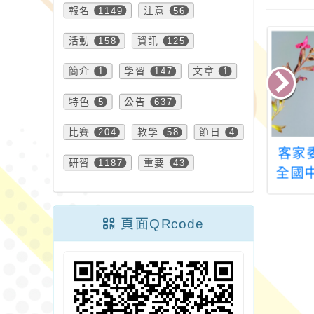
報名
1149
注意
56
活動
158
資訊
125
簡介
1
學習
147
文章
1
特色
5
公告
637
比賽
204
教學
58
節日
4
九屆聯合盃全國
115年度「國中小運
客家
研習
1187
重要
43
大賽（桃園區初
用Cool English自主
全國
賽）
學習簡報比賽」
頁面QRcode