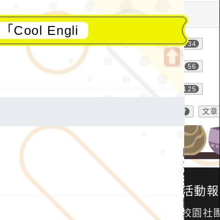
ol Engli
開
啟
上
方
區
塊