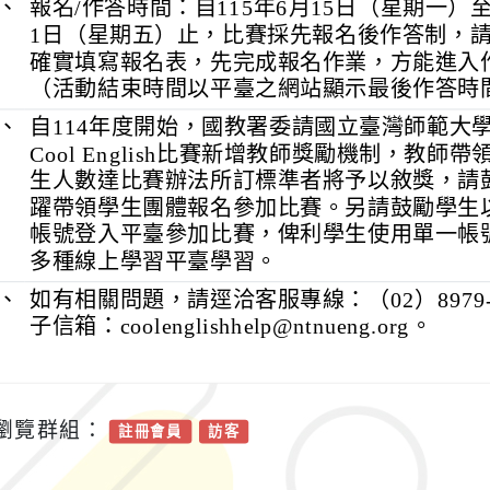
、
報名/作答時間：自115年6月15日（星期一）至1
1日（星期五）止，比賽採先報名後作答制，
確實填寫報名表，先完成報名作業，方能進入
（活動結束時間以平臺之網站顯示最後作答時
、
自114年度開始，國教署委請國立臺灣師範大
Cool English比賽新增教師獎勵機制，教師
生人數達比賽辦法所訂標準者將予以敘獎，請
躍帶領學生團體報名參加比賽。另請鼓勵學生
帳號登入平臺參加比賽，俾利學生使用單一帳
多種線上學習平臺學習。
、
如有相關問題，請逕洽客服專線：（02）8979-
子信箱：coolenglishhelp@ntnueng.org。
瀏覽群組：
註冊會員
訪客