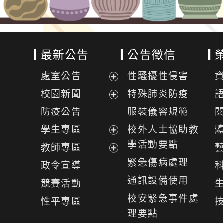
最新公告
公告徵信
處室公告
性騷擾性侵害
展
校園新聞
特殊肺炎防疫
開
展
防疫公告
服裝儀容規範
選
開
學生專區
校外人士協助教
單
選
展
學活動要點
教師專區
單
開
展
緊急傷病處理
政令宣導
選
開
通訊設備使用
競賽活動
單
選
校安緊急事件處
性平專區
單
理要點