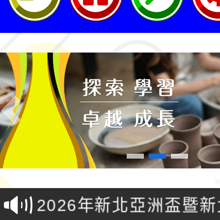
Previous
轉知桃園市政府交通局
共運輸服務，鼓勵民眾
115年第二屆全國原住
桃「我的減碳存摺2.0
2026年新北亞洲盃暨