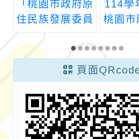
原
114學年度成立
轉知教
員
桃園市龍潭區梅
育部社
公
龍國民小學(校
獻獎實
」
名暫定)籌備處
修
止
頁面QRcod
年
）