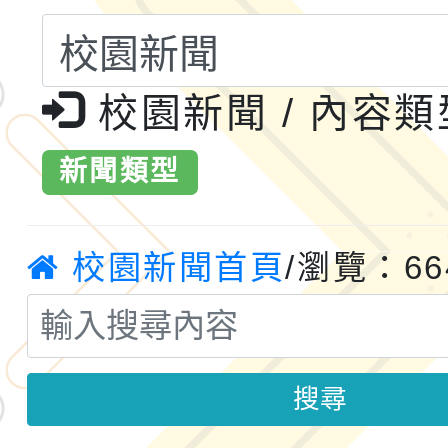
共運輸服務，鼓勵民眾
115年第二屆全國原住
桃「我的減碳存摺2.0
2026年新北亞洲盃暨
校園新聞 / 內容
案，詳如說明，請參閱
鐵人三項錦標賽
桃園市115學年度學生
新聞類型
「2026年『王牌愛／
運動系列徵選頒獎典禮
2026城鎮韌性防空演習
校園新聞首頁
/瀏覽：66
成果展」
桃園市大溪自造教育及科
年八月份教師研習
國立成功大學辦理「台
搜尋
融平台-教案暨教學示
115學年度「學習扶助