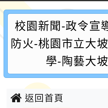
案，詳如說明，請參閱
鐵人三項錦標賽
桃園市115學年度學生
「2026年『王牌愛／
校園新聞-政令宣
運動系列徵選頒獎典禮
2026城鎮韌性防空演習
防火-桃園市立大
成果展」
桃園市大溪自造教育及科
年八月份教師研習
國立成功大學辦理「台
學-陶藝大
融平台-教案暨教學示
115學年度「學習扶助
計畫子計畫十一-2：國
115年度「教育部表揚
返回首頁
小時認證研習計畫」
義教育推展貢獻獎」實
轉知桃園市政府交通局