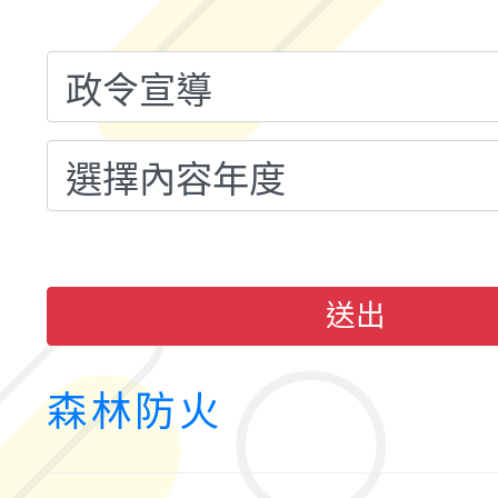
計畫子計畫十一-2：國
115年度「教育部表揚
小時認證研習計畫」
義教育推展貢獻獎」實
送出
森林防火