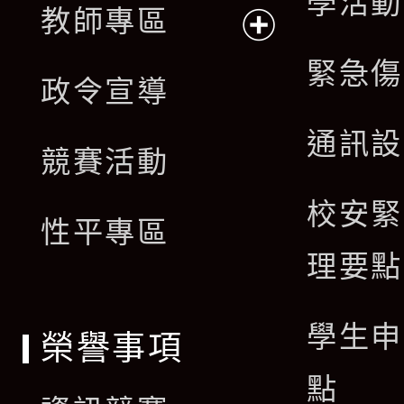
學活動
單
教師專區
開
展
緊急傷
政令宣導
選
開
通訊設
單
競賽活動
選
校安緊
單
性平專區
理要點
學生申
榮譽事項
點