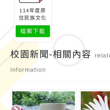
114年度原
住民族文化
優良教案甄
檔案下載
選實施計畫
校園新聞-相關內容
rela
information