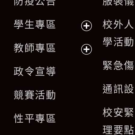
防疫公告
服裝儀
選
開
單
學生專區
校外人
選
展
學活動
單
教師專區
開
展
緊急傷
政令宣導
選
開
通訊設
單
競賽活動
選
校安緊
單
性平專區
理要點