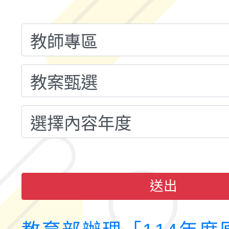
融平台-教案暨教學示
115學年度「學習扶助
計畫子計畫十一-2：國
115年度「教育部表揚
小時認證研習計畫」
義教育推展貢獻獎」實
送出