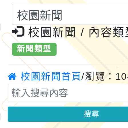
共運輸服務，鼓勵民眾
115年第二屆全國原住
校園新聞 / 內容
桃「我的減碳存摺2.0
2026年新北亞洲盃暨
案，詳如說明，請參閱
鐵人三項錦標賽
桃園市115學年度學生
新聞類型
「2026年『王牌愛／
校園新聞首頁
/瀏覽：10
運動系列徵選頒獎典禮
2026城鎮韌性防空演習
成果展」
桃園市大溪自造教育及科
搜尋
年八月份教師研習
國立成功大學辦理「台