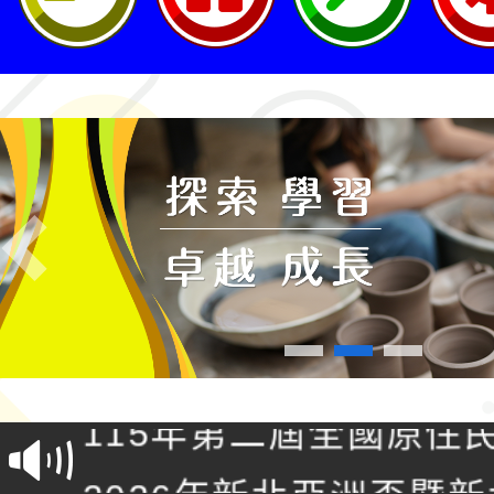
Previous
轉知桃園市政府交通局
共運輸服務，鼓勵民眾
115年第二屆全國原住
桃「我的減碳存摺2.0
2026年新北亞洲盃暨