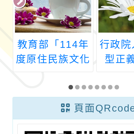
讀
教育部「114年
行政院
理
度原住民族文化
型正
討
優良教案甄選實
「記憶
6
施計畫」
行動：
及人權
頁面QRcod
攻
計
讀