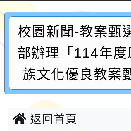
案，詳如說明，請參閱
鐵人三項錦標賽
桃園市115學年度學生
「2026年『王牌愛／
校園新聞-教案甄
運動系列徵選頒獎典禮
2026城鎮韌性防空演習
部辦理「114年
成果展」
桃園市大溪自造教育及科
族文化優良教案
年八月份教師研習
國立成功大學辦理「台
融平台-教案暨教學示
115學年度「學習扶助
計畫子計畫十一-2：國
115年度「教育部表揚
返回首頁
小時認證研習計畫」
義教育推展貢獻獎」實
轉知桃園市政府交通局