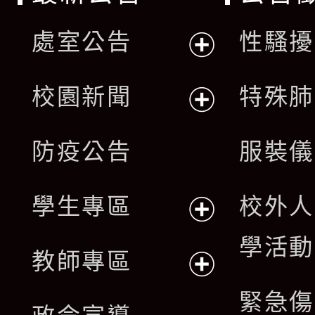
處室公告
性騷擾
展
校園新聞
特殊肺
開
展
防疫公告
服裝儀
選
開
單
學生專區
校外人
選
展
學活動
單
教師專區
開
展
緊急傷