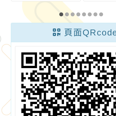
學
天下雜誌辦理之
市11
2026「永續台
語言補
灣創意教案」徵
文及教
頁面QRcod
資
選活動
計徵
課
徵