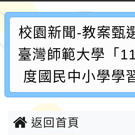
案，詳如說明，請參閱
鐵人三項錦標賽
桃園市115學年度學生
「2026年『王牌愛／
校園新聞-教案甄
運動系列徵選頒獎典禮
2026城鎮韌性防空演習
臺灣師範大學「1
成果展」
桃園市大溪自造教育及科
度國民中小學學
年八月份教師研習
國立成功大學辦理「台
融平台-教案暨教學示
115學年度「學習扶助
計畫子計畫十一-2：國
115年度「教育部表揚
返回首頁
小時認證研習計畫」
義教育推展貢獻獎」實
轉知桃園市政府交通局