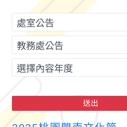
融平台-教案暨教學示
115學年度「學習扶助
計畫子計畫十一-2：國
115年度「教育部表揚
小時認證研習計畫」
義教育推展貢獻獎」實
送出