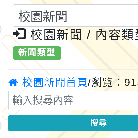
共運輸服務，鼓勵民眾
115年第二屆全國原住
桃「我的減碳存摺2.0
2026年新北亞洲盃暨
校園新聞 / 內容
案，詳如說明，請參閱
鐵人三項錦標賽
桃園市115學年度學生
新聞類型
「2026年『王牌愛／
校園新聞首頁
/瀏覽：91
運動系列徵選頒獎典禮
2026城鎮韌性防空演習
成果展」
桃園市大溪自造教育及科
年八月份教師研習
國立成功大學辦理「台
搜尋