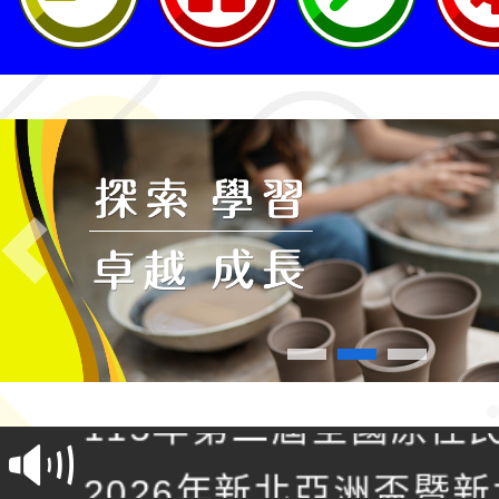
Previous
轉知桃園市政府交通局
共運輸服務，鼓勵民眾
115年第二屆全國原住
桃「我的減碳存摺2.0
2026年新北亞洲盃暨