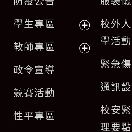
防疫公告
服裝儀
選
開
單
學生專區
校外人
選
展
學活動
單
教師專區
開
展
緊急傷
政令宣導
選
開
通訊設
單
競賽活動
選
校安緊
單
性平專區
理要點