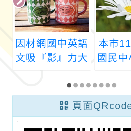
大
因材網國中英語
本市1
菁
文吸『影』力大
國民中
上
調查－填心得抽
語文客
好禮
支援
（現職
頁面QRcod
師）