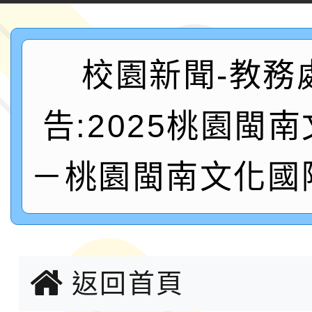
案，詳如說明，請參閱
鐵人三項錦標賽
桃園市115學年度學生
「2026年『王牌愛／
校園新聞-教務
運動系列徵選頒獎典禮
2026城鎮韌性防空演習
告:2025桃園閩
成果展」
桃園市大溪自造教育及科
－桃園閩南文化國
年八月份教師研習
國立成功大學辦理「台
融平台-教案暨教學示
115學年度「學習扶助
計畫子計畫十一-2：國
115年度「教育部表揚
返回首頁
小時認證研習計畫」
義教育推展貢獻獎」實
轉知桃園市政府交通局