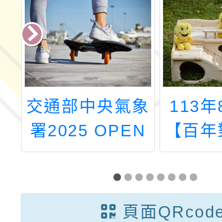
於
交通部中央氣象
113年
日
署2025 OPEN
【百年
：
HOUSE 開放參
國移動
育
觀「透視風雲
館藏的
》
掌握未來-氣象
園市立
頁面QRcod