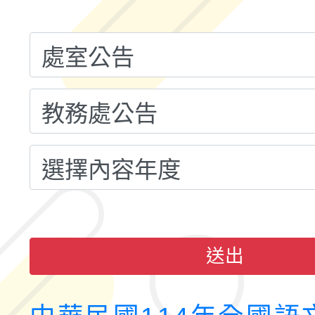
融平台-教案暨教學示
115學年度「學習扶助
計畫子計畫十一-2：國
115年度「教育部表揚
小時認證研習計畫」
義教育推展貢獻獎」實
送出