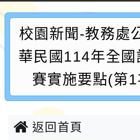
案，詳如說明，請參閱
鐵人三項錦標賽
桃園市115學年度學生
校園新聞-教務處
「2026年『王牌愛／
運動系列徵選頒獎典禮
2026城鎮韌性防空演習
華民國114年全
成果展」
桃園市大溪自造教育及科
賽實施要點(第
年八月份教師研習
國立成功大學辦理「台
融平台-教案暨教學示
115學年度「學習扶助
計畫子計畫十一-2：國
115年度「教育部表揚
返回首頁
小時認證研習計畫」
義教育推展貢獻獎」實