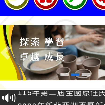
Previous
轉知桃園市政府交通局
共運輸服務，鼓勵民眾
115年第二屆全國原住
桃「我的減碳存摺2.0
2026年新北亞洲盃暨