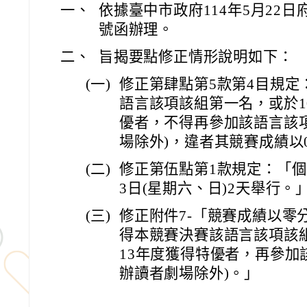
一、
依據臺中市政府114年5月22日府授
號函辦理。
二、
旨揭要點修正情形說明如下：
(一)
修正第肆點第5款第4目規定
語言該項該組第一名，或於10
優者，不得再參加該語言該
場除外)，違者其競賽成績以
(二)
修正第伍點第1款規定：「個人
3日(星期六、日)2天舉行。
(三)
修正附件7-「競賽成績以零
得本競賽決賽該語言該項該組
13年度獲得特優者，再參加
辦讀者劇場除外)。」