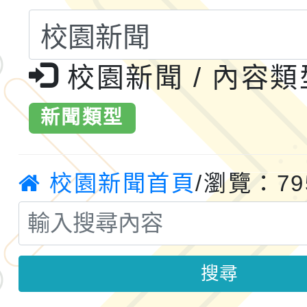
轉知桃園市政府交通局
共運輸服務，鼓勵民眾
115年第二屆全國原住
校園新聞 / 內容
桃「我的減碳存摺2.0
2026年新北亞洲盃暨
案，詳如說明，請參閱
鐵人三項錦標賽
新聞類型
桃園市115學年度學生
「2026年『王牌愛／
校園新聞首頁
/瀏覽：79
運動系列徵選頒獎典禮
2026城鎮韌性防空演習
成果展」
桃園市大溪自造教育及科
搜尋
年八月份教師研習
國立成功大學辦理「台