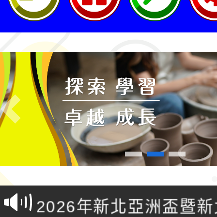
Previous
轉知桃園市政府交通局
共運輸服務，鼓勵民眾
115年第二屆全國原住
桃「我的減碳存摺2.0
2026年新北亞洲盃暨