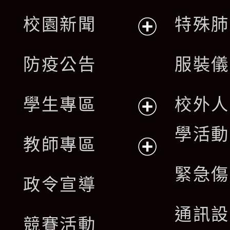
展
校園新聞
特殊肺
開
展
防疫公告
服裝儀
選
開
單
學生專區
校外人
選
展
學活動
單
教師專區
開
展
緊急傷
政令宣導
選
開
通訊設
單
競賽活動