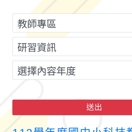
計畫子計畫十一-2：國
115年度「教育部表揚
小時認證研習計畫」
義教育推展貢獻獎」實
送出