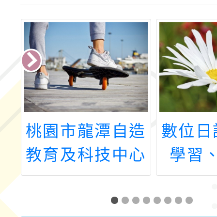
造
數位日記、合作
桃園市
心
學習、情緒教
教育及
教
育：SDGs議題
115
導入教案分享
師