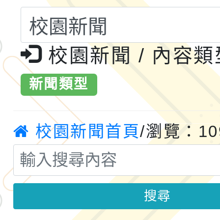
共運輸服務，鼓勵民眾
115年第二屆全國原住
桃「我的減碳存摺2.0
2026年新北亞洲盃暨
校園新聞 / 內容
案，詳如說明，請參閱
鐵人三項錦標賽
桃園市115學年度學生
新聞類型
「2026年『王牌愛／
運動系列徵選頒獎典禮
2026城鎮韌性防空演習
校園新聞首頁
/瀏覽：10
成果展」
桃園市大溪自造教育及科
年八月份教師研習
國立成功大學辦理「台
搜尋
融平台-教案暨教學示
115學年度「學習扶助