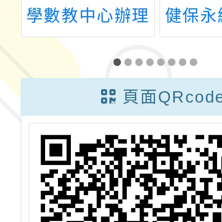
心
學數教中心辦理
健保永
5
「數感跨域實驗
分級醫
師
秀」之線上說明
醫素養
會與種子教師培
式體驗
頁面QRcod
訓計畫
師資增