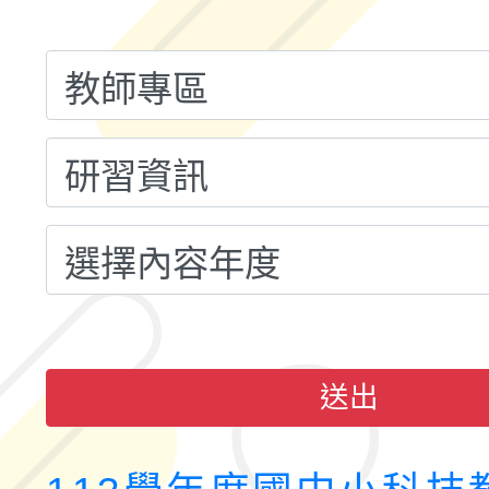
融平台-教案暨教學示
115學年度「學習扶助
計畫子計畫十一-2：國
115年度「教育部表揚
小時認證研習計畫」
義教育推展貢獻獎」實
送出