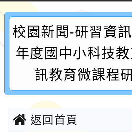
案，詳如說明，請參閱
鐵人三項錦標賽
桃園市115學年度學生
「2026年『王牌愛／
校園新聞-研習資訊:
運動系列徵選頒獎典禮
2026城鎮韌性防空演習
年度國中小科技教
成果展」
桃園市大溪自造教育及科
訊教育微課程研
年八月份教師研習
國立成功大學辦理「台
融平台-教案暨教學示
115學年度「學習扶助
計畫子計畫十一-2：國
115年度「教育部表揚
返回首頁
小時認證研習計畫」
義教育推展貢獻獎」實
轉知桃園市政府交通局