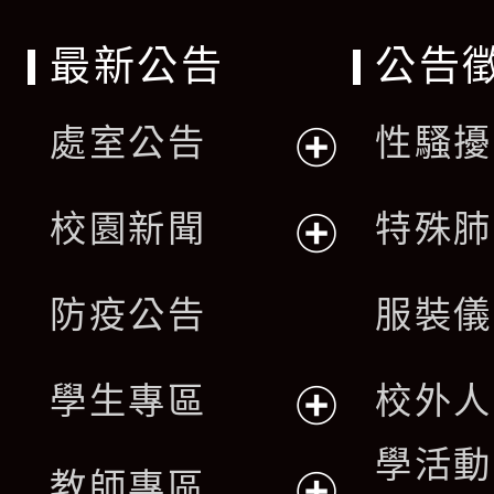
最新公告
公告
處室公告
性騷擾
展
校園新聞
特殊肺
開
展
防疫公告
服裝儀
選
開
單
學生專區
校外人
選
展
學活動
單
教師專區