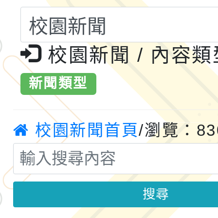
共運輸服務，鼓勵民眾
115年第二屆全國原住
桃「我的減碳存摺2.0
2026年新北亞洲盃暨
校園新聞 / 內容
案，詳如說明，請參閱
鐵人三項錦標賽
桃園市115學年度學生
新聞類型
「2026年『王牌愛／
校園新聞首頁
/瀏覽：83
運動系列徵選頒獎典禮
2026城鎮韌性防空演習
成果展」
桃園市大溪自造教育及科
年八月份教師研習
國立成功大學辦理「台
搜尋