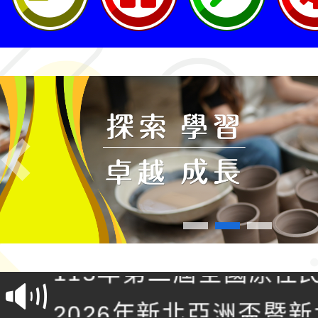
Previous
轉知桃園市政府交通局
共運輸服務，鼓勵民眾
115年第二屆全國原住
桃「我的減碳存摺2.0
2026年新北亞洲盃暨