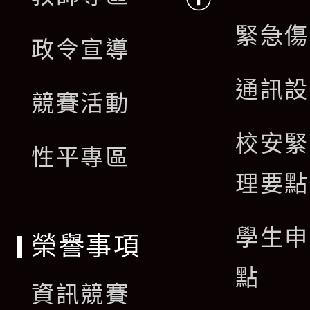
開
展
緊急傷
政令宣導
選
開
通訊設
單
競賽活動
選
校安緊
單
性平專區
理要點
學生申
榮譽事項
點
資訊競賽