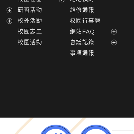
展
研習活動
維修通報
開
展
校外活動
校園行事曆
選
開
展
校園志工
網站FAQ
單
選
開
展
校園活動
會議記錄
單
選
開
展
事項通報
單
選
開
單
選
單