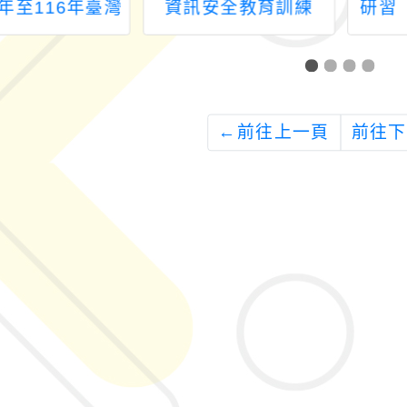
4年至116年臺灣
資訊安全教育訓練
研習
朗讀文章徵選暨
學習_
客語相關資料編
畫」114年臺灣
語寫作培訓營
←
前往上一頁
前往下