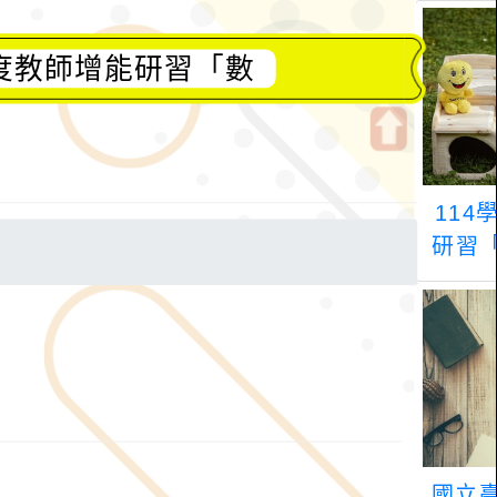
年度教師增能研習「數
開
啟
上
方
區
塊