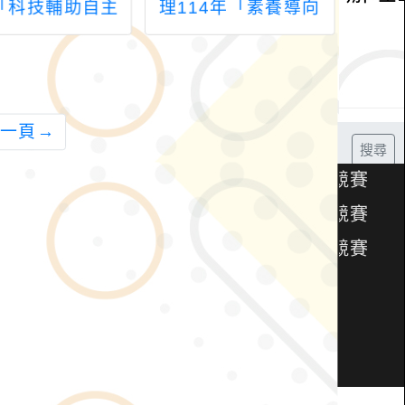
「科技輔助自主
理114年「素養導向
理「
Gemini的實作
課室評量資源建置暨
業成
與應用」
推廣計畫」素養導向
次
評量實作工作坊研習
（
一頁
→