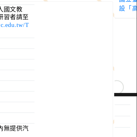
入國文教
研習者請至
yc.edu.tw/T
內無提供汽