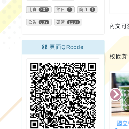
比賽
204
節日
4
簡介
1
公告
637
研習
1187
內文可
頁面QRcode
校園新
學年度第2學期美
113年下半年度生親
國立