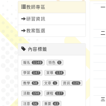
教師專區
一
研習資訊
教案甄選
二
內容標籤
報名
1149
特色
5
學習
147
宣導
134
教學
58
文章
1
資訊
125
活動
158
課程
127
三
注意
56
重要
43