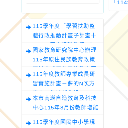
能閱讀－安妮新
師資訊整合平臺
「11
子教師招募計畫
客語
臺灣
115學年度「學習扶助整
輯計
客
體行政推動計畫子計畫十
一-2：國中現職教師8小
國家教育研究院中心辦理
時認證研習計畫」
115年原住民族教育政策
研討會「原住民族教育國
115年度教師專業成長研
際趨勢與發展」
習實施計畫－夢的N次方
素養工作坊新北場
本市南崁自造教育及科技
中心115年8月份教師增能
研習
115學年度國民中小學現