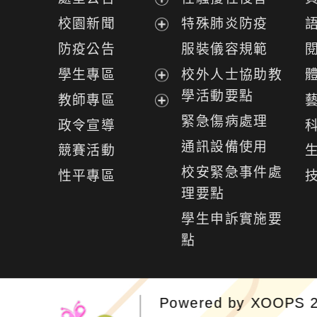
展
校園新聞
特殊肺炎防疫
開
展
防疫公告
服裝儀容規範
選
開
學生專區
校外人士協助教
單
選
展
學活動要點
教師專區
單
開
展
緊急傷病處理
政令宣導
選
開
通訊設備使用
競賽活動
單
選
校安緊急事件處
性平專區
單
理要點
學生申訴實施要
點
Powered by
XOOPS
2