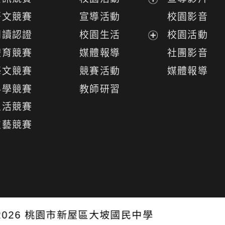
展
語文競賽
宣導活動
校園影音
開
閱讀認證
校園生活
校園活動
選
展
體育競賽
媒體報導
社團影音
單
開
藝文競賽
競賽活動
媒體報導
選
科學競賽
教師研習
單
生活競賽
技藝競賽
026
桃園市新屋區大坡國民中學