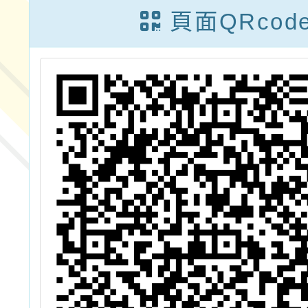
研
頁面QRcod
場