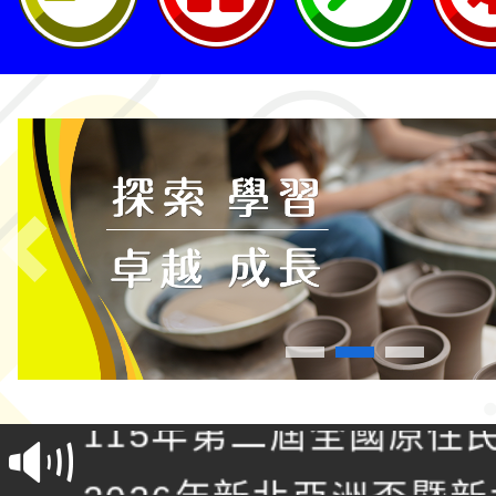
Previous
轉知桃園市政府交通局
共運輸服務，鼓勵民眾
115年第二屆全國原住
桃「我的減碳存摺2.0
2026年新北亞洲盃暨