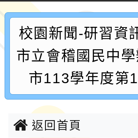
案，詳如說明，請參閱
鐵人三項錦標賽
桃園市115學年度學生
「2026年『王牌愛／
校園新聞-研習資
運動系列徵選頒獎典禮
2026城鎮韌性防空演習
市立會稽國民中學
成果展」
桃園市大溪自造教育及科
市113學年度第
年八月份教師研習
國立成功大學辦理「台
融平台-教案暨教學示
115學年度「學習扶助
計畫子計畫十一-2：國
115年度「教育部表揚
返回首頁
小時認證研習計畫」
義教育推展貢獻獎」實
轉知桃園市政府交通局