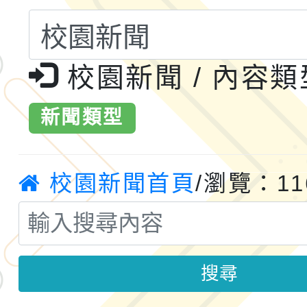
共運輸服務，鼓勵民眾
115年第二屆全國原住
校園新聞 / 內容
桃「我的減碳存摺2.0
2026年新北亞洲盃暨
案，詳如說明，請參閱
鐵人三項錦標賽
桃園市115學年度學生
新聞類型
「2026年『王牌愛／
校園新聞首頁
/瀏覽：11
運動系列徵選頒獎典禮
2026城鎮韌性防空演習
成果展」
桃園市大溪自造教育及科
年八月份教師研習
搜尋
國立成功大學辦理「台