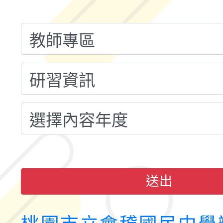
融平台-教案暨教學示
115學年度「學習扶助
計畫子計畫十一-2：國
115年度「教育部表揚
小時認證研習計畫」
義教育推展貢獻獎」實
送出