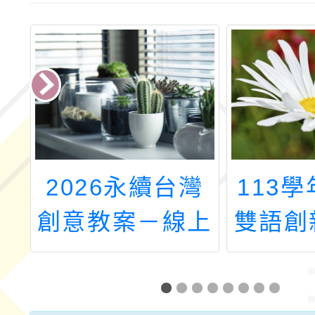
學
2026永續台灣
113
學
創意教案－線上
雙語創
法
教案分享會
合觀議
成
實