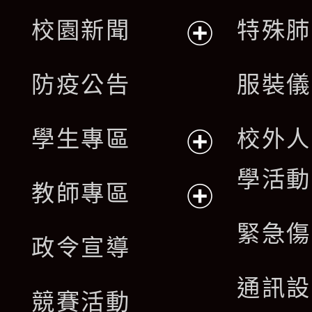
展
校園新聞
特殊肺
開
展
防疫公告
服裝儀
選
開
單
學生專區
校外人
選
展
學活動
單
教師專區
開
展
緊急傷
政令宣導
選
開
通訊設
單
競賽活動
選