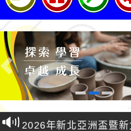
Previous
轉知桃園市政府交通局
共運輸服務，鼓勵民眾
115年第二屆全國原住
桃「我的減碳存摺2.0
2026年新北亞洲盃暨