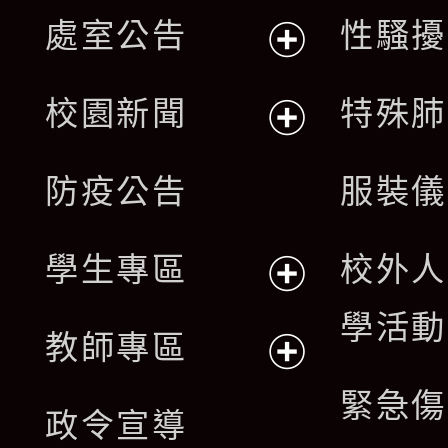
處室公告
性騷擾
展
校園新聞
特殊肺
開
展
防疫公告
服裝儀
選
開
單
學生專區
校外人
選
展
學活動
單
教師專區
開
展
緊急傷
政令宣導
選