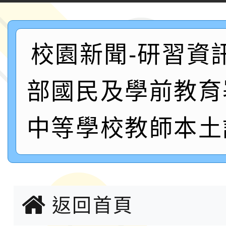
案，詳如說明，請參閱
鐵人三項錦標賽
桃園市115學年度學生
「2026年『王牌愛／
校園新聞-研習資
運動系列徵選頒獎典禮
2026城鎮韌性防空演習
部國民及學前教育
成果展」
桃園市大溪自造教育及科
中等學校教師本土
年八月份教師研習
國立成功大學辦理「台
融平台-教案暨教學示
115學年度「學習扶助
計畫子計畫十一-2：國
115年度「教育部表揚
返回首頁
小時認證研習計畫」
義教育推展貢獻獎」實
轉知桃園市政府交通局