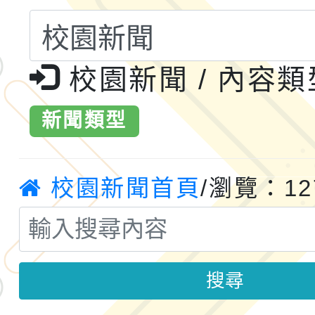
共運輸服務，鼓勵民眾
115年第二屆全國原住
桃「我的減碳存摺2.0
2026年新北亞洲盃暨
校園新聞 / 內容
案，詳如說明，請參閱
鐵人三項錦標賽
桃園市115學年度學生
新聞類型
「2026年『王牌愛／
校園新聞首頁
/瀏覽：12
運動系列徵選頒獎典禮
2026城鎮韌性防空演習
成果展」
桃園市大溪自造教育及科
年八月份教師研習
國立成功大學辦理「台
搜尋
融平台-教案暨教學示
115學年度「學習扶助