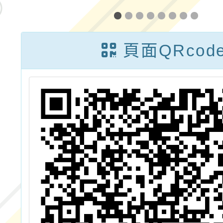
學
計畫113年七月
「閱讀
份師資增能課程
略：A
頁面QRcod
×雙