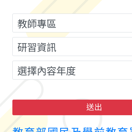
計畫子計畫十一-2：國
115年度「教育部表揚
小時認證研習計畫」
義教育推展貢獻獎」實
送出