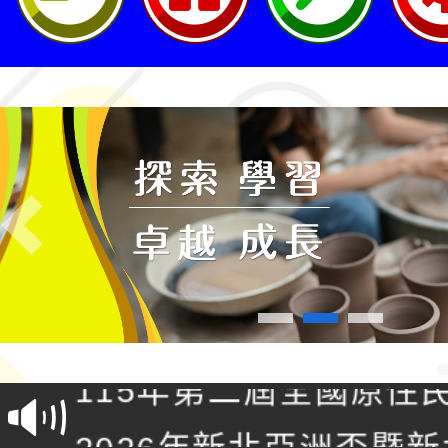
Previous
轉知桃園市政府交通局
共運輸服務，鼓勵民眾
115年第二屆全國原住
桃「我的減碳存摺2.0
2026年新北亞洲盃暨