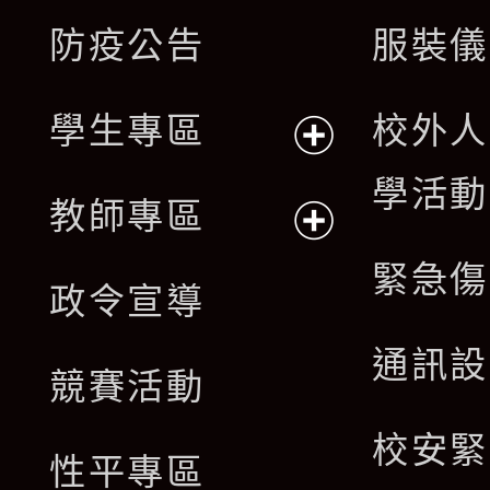
展
防疫公告
服裝儀
選
開
單
學生專區
校外人
選
展
學活動
單
教師專區
開
展
緊急傷
政令宣導
選
開
通訊設
單
競賽活動
選
校安緊
單
性平專區