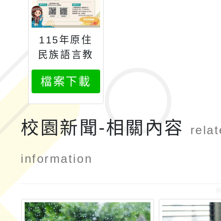
115年原住
民族語言教
學法種子師
檔案下載
資培訓
校園新聞-相關內容
rela
information