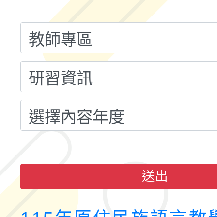
融平台-教案暨教學示
115學年度「學習扶助
計畫子計畫十一-2：國
115年度「教育部表揚
小時認證研習計畫」
義教育推展貢獻獎」實
送出