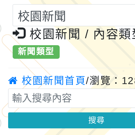
共運輸服務，鼓勵民眾
115年第二屆全國原住
桃「我的減碳存摺2.0
校園新聞 / 內容
2026年新北亞洲盃暨
案，詳如說明，請參閱
鐵人三項錦標賽
桃園市115學年度學生
新聞類型
「2026年『王牌愛／
校園新聞首頁
/瀏覽：12
運動系列徵選頒獎典禮
2026城鎮韌性防空演習
成果展」
桃園市大溪自造教育及科
年八月份教師研習
搜尋
國立成功大學辦理「台