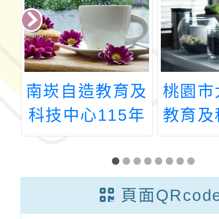
防
南崁自造教育及
桃園市
」
科技中心115年
教育及
7月份教師增能
115
研習
師
頁面QRcod