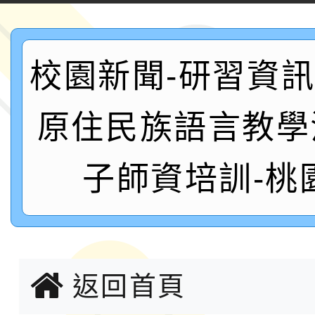
案，詳如說明，請參閱
鐵人三項錦標賽
桃園市115學年度學生
「2026年『王牌愛／
校園新聞-研習資訊:
運動系列徵選頒獎典禮
2026城鎮韌性防空演習
原住民族語言教學
成果展」
桃園市大溪自造教育及科
子師資培訓-桃
年八月份教師研習
國立成功大學辦理「台
融平台-教案暨教學示
115學年度「學習扶助
計畫子計畫十一-2：國
115年度「教育部表揚
返回首頁
小時認證研習計畫」
義教育推展貢獻獎」實
轉知桃園市政府交通局