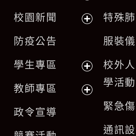
展
校園新聞
特殊肺
開
展
防疫公告
服裝儀
選
開
單
學生專區
校外人
選
展
學活動
單
教師專區
開
展
緊急傷
政令宣導
選
開
通訊設
單
競賽活動