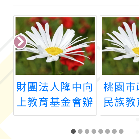
年
財團法人隆中向
桃園市
方
上教育基金會辦
民族教
團
理「從思辨到行
心辦理
師
動：2025怪咖
年度原