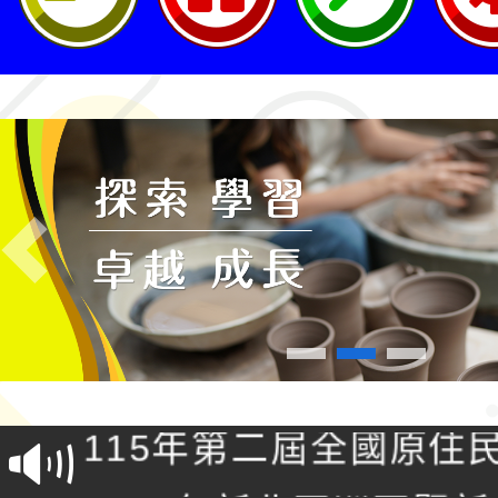
Previous
轉知桃園市政府交通局
共運輸服務，鼓勵民眾
115年第二屆全國原住
桃「我的減碳存摺2.0
2026年新北亞洲盃暨