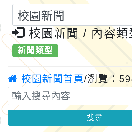
小時認證研習計畫」
義教育推展貢獻獎」實
轉知桃園市政府交通局
共運輸服務，鼓勵民眾
115年第二屆全國原住
校園新聞 / 內容
桃「我的減碳存摺2.0
2026年新北亞洲盃暨
新聞類型
案，詳如說明，請參閱
鐵人三項錦標賽
桃園市115學年度學生
「2026年『王牌愛／
校園新聞首頁
/瀏覽：59
運動系列徵選頒獎典禮
2026城鎮韌性防空演習
成果展」
桃園市大溪自造教育及科
搜尋
年八月份教師研習
國立成功大學辦理「台