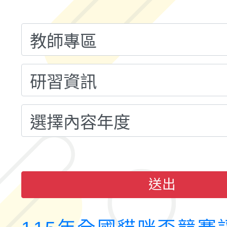
融平台-教案暨教學示
115學年度「學習扶助
計畫子計畫十一-2：國
115年度「教育部表揚
小時認證研習計畫」
義教育推展貢獻獎」實
送出