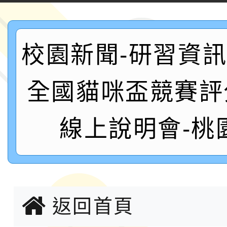
案，詳如說明，請參閱
鐵人三項錦標賽
桃園市115學年度學生
校園新聞-研習資訊:
「2026年『王牌愛／
運動系列徵選頒獎典禮
2026城鎮韌性防空演習
全國貓咪盃競賽評
成果展」
桃園市大溪自造教育及科
線上說明會-桃
年八月份教師研習
國立成功大學辦理「台
融平台-教案暨教學示
115學年度「學習扶助
計畫子計畫十一-2：國
115年度「教育部表揚
返回首頁