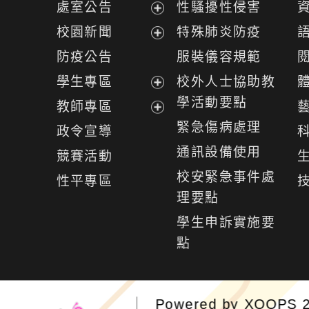
處室公告
性騷擾性侵害
展
校園新聞
特殊肺炎防疫
開
展
防疫公告
服裝儀容規範
選
開
學生專區
校外人士協助教
單
選
展
學活動要點
教師專區
單
開
展
緊急傷病處理
政令宣導
選
開
通訊設備使用
競賽活動
單
選
校安緊急事件處
性平專區
單
理要點
學生申訴實施要
點
Powered by
XOOPS
2