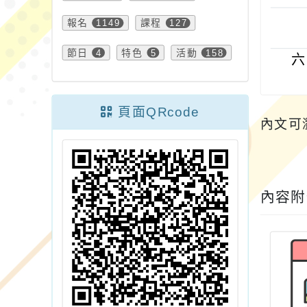
報名
1149
課程
127
節日
4
特色
5
活動
158
六
頁面QRcode
內文可
內容