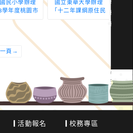
國民小學辦理
國立東華大學辦理
11
13學年度桃園市
「十二年課綱原住民
習
中小學學生學習
族教育議題教學設計
「AI
整體行政推動計
工作坊原住民族升學
與 No
子計畫十七：國中
保障制度（臺中
教學
一師培增能研
場）」
一頁
→
習」
活動報名
校務專區