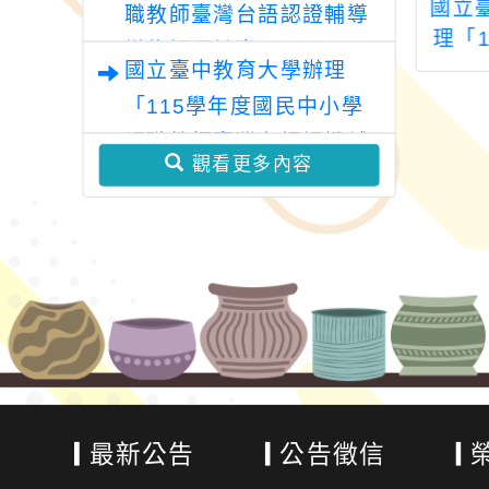
高級中等學校辦
桃園市國民教育地方
國立
職教師臺灣台語認證輔導
4學年度優質化
輔導團藝術領域分團
理「
增能課程計畫
插座技術研習-
辦理視覺藝術類跨校
中小
國立臺中教育大學辦理
控制一燈」國中
學習社群工作坊《色
教師
「115學年度國民中小學
專業群科實作體
紙版畫創作與教學》
訓計畫
現職教師臺灣台語認證輔
驗研習
場
觀看更多內容
導增能課程計畫」
最新公告
公告徵信