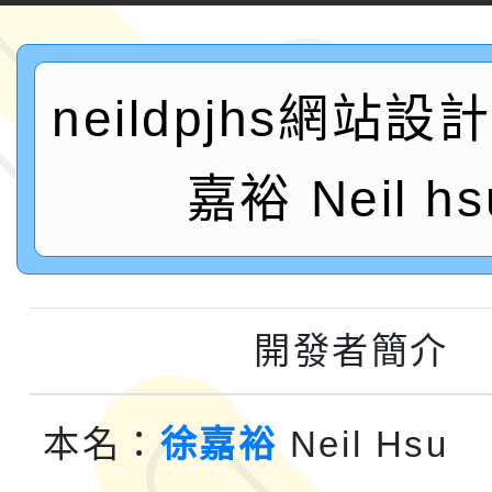
認證課程
轉知桃園市政府交通局
neildpjhs網站
共運輸服務，鼓勵民眾
115年第二屆全國原住
桃「我的減碳存摺2.0
2026年新北亞洲盃暨
嘉裕 Neil hs
案，詳如說明，請參閱
鐵人三項錦標賽
桃園市115學年度學生
「2026年『王牌愛／
開發者簡介
運動系列徵選頒獎典禮
2026城鎮韌性防空演習
成果展」
桃園市大溪自造教育及科
本名：
徐嘉裕
Neil Hsu