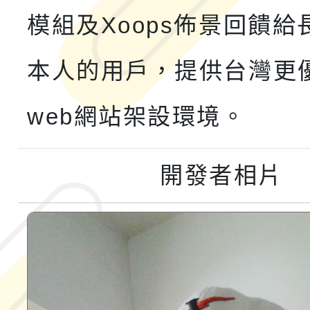
運動系列徵選頒獎典禮
2026城鎮韌性防空演習
模組及Xoops佈景回饋給
成果展」
桃園市大溪自造教育及科
本人的用戶，提供台灣更
年八月份教師研習
web網站架設環境。
開發者相片