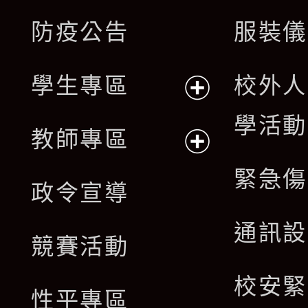
展
防疫公告
服裝儀
選
開
單
學生專區
校外人
選
展
學活動
單
教師專區
開
展
緊急傷
政令宣導
選
開
通訊設
單
競賽活動
選
校安緊
單
性平專區