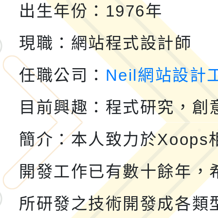
年八月份教師研習
社團法人台灣公益團體
出生年份：1976年
理「金融基礎教育教材
小桃家8月課程資訊
現職：網站程式設計師
坊
文化大學《TA101》
任職公司：
Neil網站設計
認證課程
轉知桃園市政府交通局
目前興趣：程式研究，創
共運輸服務，鼓勵民眾
115年第二屆全國原住
簡介：本人致力於Xoops
桃「我的減碳存摺2.0
2026年新北亞洲盃暨
開發工作已有數十餘年，
案，詳如說明，請參閱
鐵人三項錦標賽
桃園市115學年度學生
「2026年『王牌愛／
所研發之技術開發成各類型X